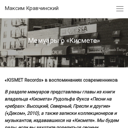
Skip
Максим Кравчинский
to
content
Мемуары о «Кисмете»
«KISMET Records» в воспоминаниях современников
В разделе мемуаров представлены главы из книги
владельца «Кисмета» Рудольфа Фукса «Песни на
«ребрах»: Высоцкий, Северный, Пресли и другие»
(«Деком», 2010), а также записки коллекционеров и
музыкантов, издававшихся на «Кисмете». Мы будем
рады, если вы захотите поделиться своими