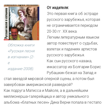
От издателя:
Это первая книга об эстраде
русского зарубежья, которая
не ограничивается периодом
20-30 гг. XX века.
Легким литературным языком
автор повествует о судьбах,
Обложка книги
взлетах и падениях артистов
«Русская песня
русского зарубежья.
в изгнании» (2-
Как сын русского казака,
е
инкассатор из Болгарии Борис
издание-2008).
Рубашкин бежал на Запад и
стал звездой мировой оперной сцены, а потом был
завербован американской разведкой?
Как подруга Матисса и Майоля, а в дальнейшем
миллионерша-галерейщица и автор уникального
альбома «блатных песен» Дина Верни попала в гестапо