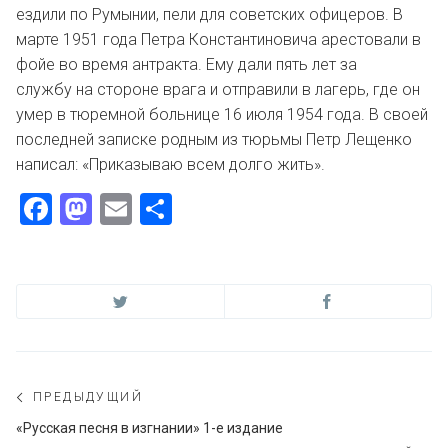
ездили по Румынии, пели для советских офицеров. В
марте 1951 года Петра Константиновича арестовали в
фойе во время антракта. Ему дали пять лет за
службу на стороне врага и отправили в лагерь, где он
умер в тюремной больнице 16 июля 1954 года. В своей
последней записке родным из тюрьмы Петр Лещенко
написал: «Приказываю всем долго жить».
Facebook
Mastodon
Email
Отправить
Навигация
ПРЕДЫДУЩИЙ
по
Предыдущий
«Русская песня в изгнании» 1-е издание