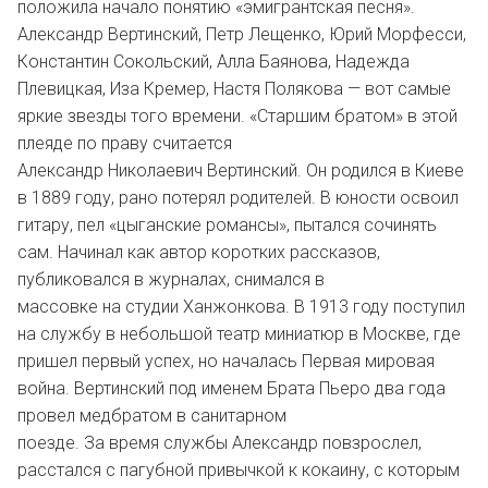
положила начало понятию «эмигрантская песня».
Александр Вертинский, Петр Лещенко, Юрий Морфесси,
Константин Сокольский, Алла Баянова, Надежда
Плевицкая, Иза Кремер, Настя Полякова — вот самые
яркие звезды того времени. «Старшим братом» в этой
плеяде по праву считается
Александр Николаевич Вертинский. Он родился в Киеве
в 1889 году, рано потерял родителей. В юности освоил
гитару, пел «цыганские романсы», пытался сочинять
сам. Начинал как автор коротких рассказов,
публиковался в журналах, снимался в
массовке на студии Ханжонкова. В 1913 году поступил
на службу в небольшой театр миниатюр в Москве, где
пришел первый успех, но началась Первая мировая
война. Вертинский под именем Брата Пьеро два года
провел медбратом в санитарном
поезде. За время службы Александр повзрослел,
расстался с пагубной привычкой к кокаину, с которым