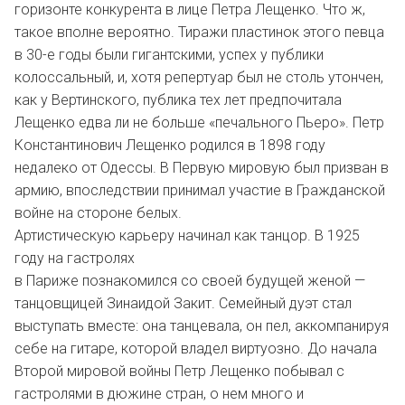
горизонте конкурента в лице Петра Лещенко. Что ж,
такое вполне вероятно. Тиражи пластинок этого певца
в 30-е годы были гигантскими, успех у публики
колоссальный, и, хотя репертуар был не столь утончен,
как у Вертинского, публика тех лет предпочитала
Лещенко едва ли не больше «печального Пьеро». Петр
Константинович Лещенко родился в 1898 году
недалеко от Одессы. В Первую мировую был призван в
армию, впоследствии принимал участие в Гражданской
войне на стороне белых.
Артистическую карьеру начинал как танцор. В 1925
году на гастролях
в Париже познакомился со своей будущей женой —
танцовщицей Зинаидой Закит. Семейный дуэт стал
выступать вместе: она танцевала, он пел, аккомпанируя
себе на гитаре, которой владел виртуозно. До начала
Второй мировой войны Петр Лещенко побывал с
гастролями в дюжине стран, о нем много и