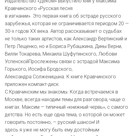
Издательство «Деком» выпустило книгу Максима
Кравчинского «Русская песня
в изгнании». Это первая книга об эстраде русского
зарубежья, которая не ограничивается периодом 20 —
30-х годов XX века. Автор рассказывает о судьбах
не только таких артистов, как Александр Вертинский и
Петр Лещенко, но и Бориса Рубашкина, Дины Верни,
Вилли Токарева, Михаила Шуфутинского, Любови
Успенской
Прослежены связи с эстрадой Максима
Горького, Иосифа Бродского,
Александра Солженицына. К книге Кравчинского
приложен компакт-диск.
С Кравчинским мы знакомы. Когда встречаемся в
Москве, всегда находим темы для разговора, чаще о
книгах. Максим — типичный «книжный червь», с самого
детства. Но есть еще одна тема, о которой он может
говорить постоянно, — русский шансон! И
здесь я уже не могу быть ему достойным