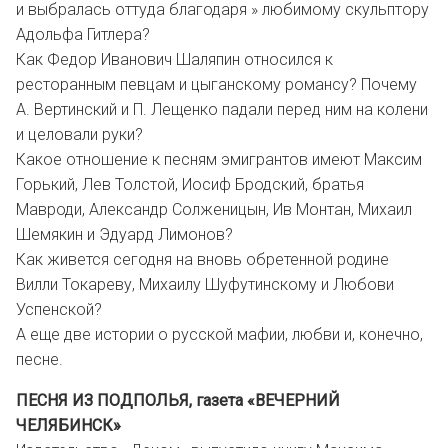
и выбралась оттуда благодаря » любимому скульптору
Адольфа Гитлера?
Как Федор Иванович Шаляпин относился к
ресторанным певцам и цыганскому романсу? Почему
А. Вертинский и П. Лещенко падали перед ним на колени
и целовали руки?
Какое отношение к песням эмигрантов имеют Максим
Горький, Лев Толстой, Иосиф Бродский, братья
Мавроди, Александр Солженицын, Ив Монтан, Михаил
Шемякин и Эдуард Лимонов?
Как живется сегодня на вновь обретенной родине
Вилли Токареву, Михаилу Шуфутинскому и Любови
Успенской?
А еще две истории о русской мафии, любви и, конечно,
песне.
ПЕСНЯ ИЗ ПОДПОЛЬЯ, газета «ВЕЧЕРНИЙ
ЧЕЛЯБИНСК»