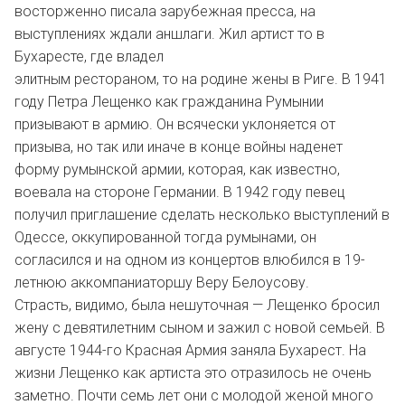
восторженно писала зарубежная пресса, на
выступлениях ждали аншлаги. Жил артист то в
Бухаресте, где владел
элитным рестораном, то на родине жены в Риге. В 1941
году Петра Лещенко как гражданина Румынии
призывают в армию. Он всячески уклоняется от
призыва, но так или иначе в конце войны наденет
форму румынской армии, которая, как известно,
воевала на стороне Германии. В 1942 году певец
получил приглашение сделать несколько выступлений в
Одессе, оккупированной тогда румынами, он
согласился и на одном из концертов влюбился в 19-
летнюю аккомпаниаторшу Веру Белоусову.
Страсть, видимо, была нешуточная — Лещенко бросил
жену с девятилетним сыном и зажил с новой семьей. В
августе 1944-го Красная Армия заняла Бухарест. На
жизни Лещенко как артиста это отразилось не очень
заметно. Почти семь лет они с молодой женой много