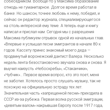
собеседником. Вообще-то у Максима образование
отнюдь не гуманитарное. Долгое время работал в
банке. Но шансон, точнее любовь к нему, победил, и
сейчас он редактор журнала, специализирующегося
на столь интересной ему теме. А теперь еще и книгу
написал и прислал нам. Сегодня мы с разрешения
Максима публикуем отрывок одной из начальных глав.
«Впервые я услышал песни эмигрантов в начале 80-х
годов. Кассету принес знакомый моего деда —
продвинутый воронежский дантист Валера. Несколько
недель лента безостановочно звучала снова и снова. Я
выучил наизусть «Небоскребы», «Стаканчики»,
«Чубчик»… Первое время вопрос, кто это поет, меня
не заботил. Хотелось просто слушать музыку, так не
похожую на официальную эстраду тех лет.
Значительная часть «запрещенной песни» приходила в
СССР из-за рубежа. Первая волна русской эмиграции,
«девятым валом» накрывшая Европу после 1917 года,