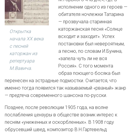
исполнении одного из героев —
обитателя ночлежки Татарина
— прозвучала старинная
каторжанская песня «Солнце
Открытка
всходит и заходит». Успех
начала ХХ века
постановки был невероятным,
с песней
а песню, по словам И.Бунина,
каторжан из
«запела чуть ли не вся
репертуара
Россия». С того момента
М.Вавича.
образ поющего босяка был
перенесен на эстрадные подмостки. Считается, что
именно тогда появился так называемый «рваный» жанр
— предтеча современного шансона по-русски.
Позднее, после революции 1905 года, на волне
послабления цензуры в обществе возник интерес к
песням «униженных и оскорбленных». В 1908 году
обрусевший швед, композитор В.Н.Гартевельд