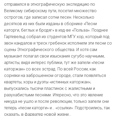
отправился в этнографическую экспедицию по
Великому сибирскому пути, посетил множество
острогов, где записал сотни песен. Несколько
десятков из них были изданы в сборнике «Песни
каторги, беглых и бродяг» в изд-ве «Польза». Позднее
Гартевельд собрал из студентов МГУ хор, который под
звон кандалов и треск гребенок исполнили эти песни со
сцены Этнографического общества. И хотя сам
музыкант полагал свои изыскания сугубо научными,
артисты, видя интерес публики, тут же запели «песни
каторжан» со всех эстрад. По всей России, как
сорняки на заброшенном огороде, стали появляться
квартеты, хоры и дуэты «истинных каторжан»;
выпускались тысячи пластинок с жалистными и
разухабистыми песнями. Итересно, что это явление
никуда не ушло и после революции, только запели они
теперь «песни каторги» и… «ссылки». Подстроились, так
сказать, в фарватер новой жизни…