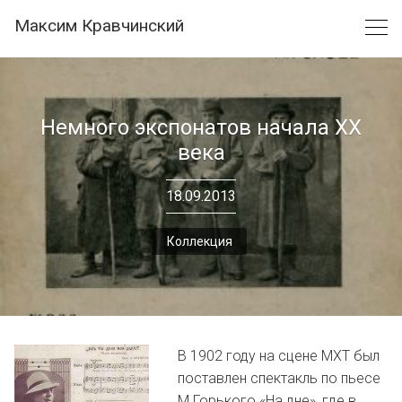
Skip
Максим Кравчинский
to
content
Немного экспонатов начала ХХ
века
18.09.2013
Коллекция
В 1902 году на сцене МХТ был
поставлен спектакль по пьесе
М.Горького «На дне», где в