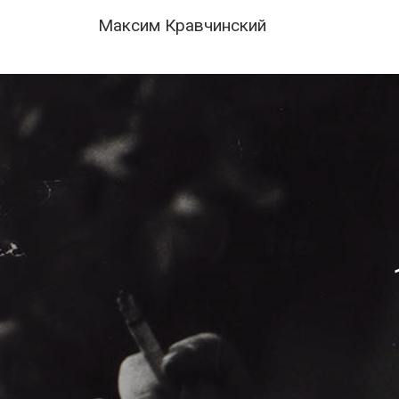
Skip
Navigation
Максим Кравчинский
to
content