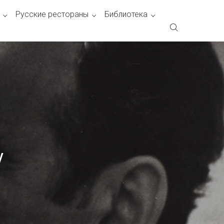
Русские рестораны
Библиотека
у