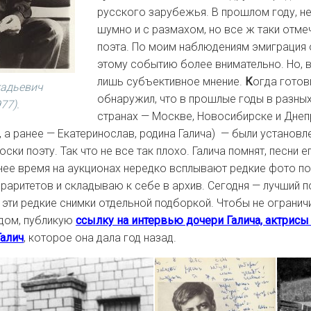
русского зарубежья. В прошлом году, н
шумно и с размахом, но все ж таки отм
поэта. По моим наблюдениям эмиграция 
этому событию более внимательно. Но, 
лишь субъективное мнение.
К
огда готови
кадьевич
обнаружил, что в прошлые годы в разных
77).
странах — Москве, Новосибирске и Днепр
 а ранее — Екатеринослав, родина Галича) — были установл
ки поэту. Так что не все так плохо. Галича помнят, песни 
ее время на аукционах нередко всплывают редкие фото поэ
раритетов и складываю к себе в архив. Сегодня — лучший п
эти редкие снимки отдельной подборкой. Чтобы не огранич
дом, публикую
ссылку на интервью дочери Галича, актрис
Галич
, которое она дала год назад.