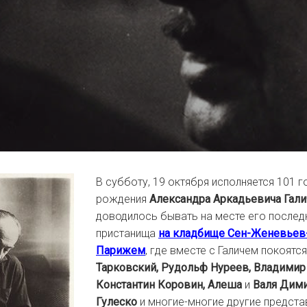
В субботу, 19 октября исполняется 101 г
рождения
Александра Аркадьевича Гали
доводилось бывать на месте его послед
пристанища
на кладбище Сен-Женевьев
Парижем
, где вместе с Галичем покоятс
Тарковский, Рудольф Нуреев, Владимир
Константин Коровин, Алеша
и
Валя Дими
Гулеско
и многие-многие другие предста