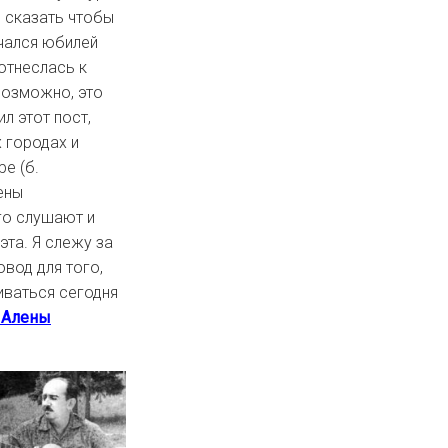
е сказать чтобы
ечался юбилей
отнеслась к
возможно, это
л этот пост,
 городах и
е (б.
ены
его слушают и
та. Я слежу за
овод для того,
иваться сегодня
ы Алены