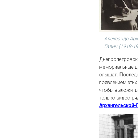
Александр Ар
Галич (1918-19
Днепропетровск,
мемориальные дос
слышат.
П
оследн
появлением этих 
чтобы выложить 
только видео-ря
Архангельской-