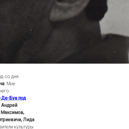
од со дня
ча
. Мне
него
-Де-Буа под
я
Андрей
 Максимов,
триевичи, Лида
вители культуры