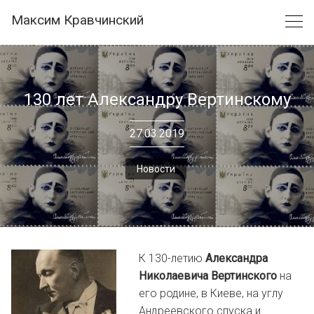
Skip
Максим Кравчинский
to
content
130 лет Александру Вертинскому
27.03.2019
Новости
К 130-летию
Александра
Николаевича Вертинского
на
его родине, в Киеве, на углу
Андреевского спуска и