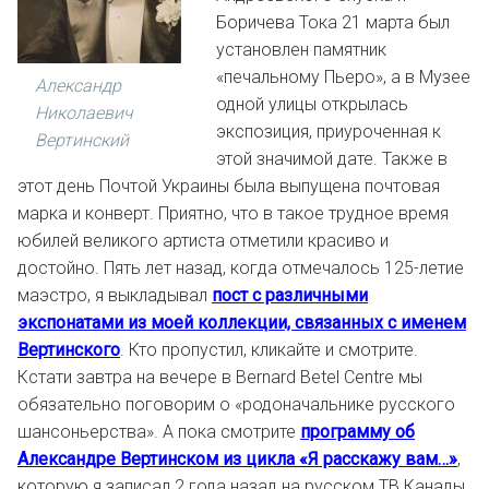
Боричева Тока 21 марта был
установлен памятник
«печальному Пьеро», а в Музее
Александр
одной улицы открылась
Николаевич
экспозиция, приуроченная к
Вертинский
этой значимой дате. Также в
этот день Почтой Украины была выпущена почтовая
марка и конверт. Приятно, что в такое трудное время
юбилей великого артиста отметили красиво и
достойно. Пять лет назад, когда отмечалось 125-летие
маэстро, я выкладывал
пост с различными
экспонатами из моей коллекции, связанных с именем
Вертинского
. Кто пропустил, кликайте и смотрите.
Кстати завтра на вечере в Bernard Betel Centre мы
обязательно поговорим о «родоначальнике русского
шансоньерства». А пока смотрите
программу об
Александре Вертинском из цикла «Я расскажу вам…»
,
которую я записал 2 года назад на русском ТВ Канады.