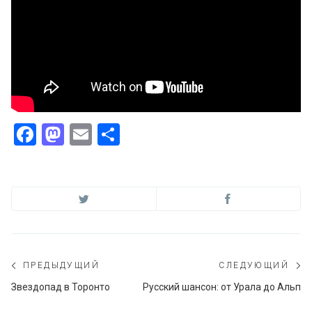
Facebook
Mastodon
Email
Отправить
Навигация
ПРЕДЫДУЩИЙ
СЛЕДУЮЩИЙ
по
Предыдущий
С
Звездопад в Торонто
Русский шансон: от Урала до Альп
пост:
по