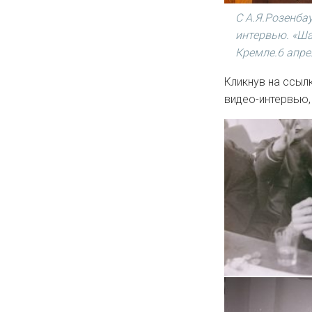
С А.Я.Розенба
интервью. «Ша
Кремле.6 апре
Кликнув на ссыл
видео-интервью,