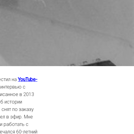
естил на
YouTube-
интервью с
писанное в 2013
б истории
 снят по заказу
шел в эфир. Мне
и работать с
мечался 60-летний