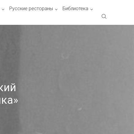
Русские рестораны
Библиотека
кий
лка»