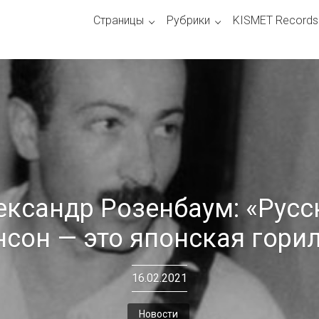
Страницы
Рубрики
KISMET Records
ександр Розенбаум: «Русс
сон — это японская гори
16.02.2021
Новости