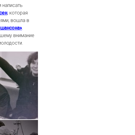
и написать
сен
, которая
ями, вошла в
я шансона»
.
вашему внимание
молодости.