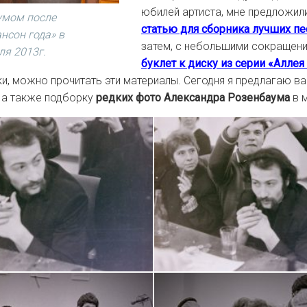
юбилей артиста, мне предложил
умом после
статью для сборника лучших пе
нсон года» в
затем, с небольшими сокращени
ля 2013г.
буклет к диску из серии «Алле
ки, можно прочитать эти материалы. Сегодня я предлагаю 
 а также подборку
редких фото Александра Розенбаума
в 