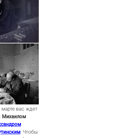
 марте вас ждет
с
Михаилом
ксандром
утинским
. Чтобы