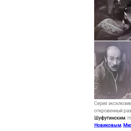
Серия эксклюзив
откровенный ра
Шуфутинским
. 
Новиковым
,
Ми