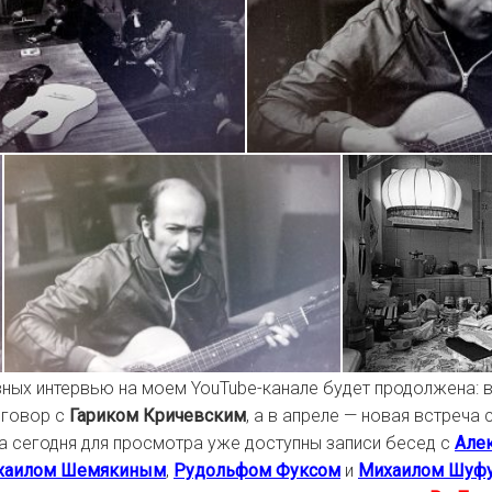
ных интервью на моем YouTube-канале будет продолжена: в
зговор с
Гариком Кричевским
, а в апреле — новая встреча 
На сегодня для просмотра уже доступны записи бесед с
Але
хаилом Шемякиным
,
Рудольфом Фуксом
и
Михаилом Шуф