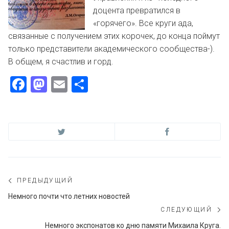
доцента превратился в
«горячего». Все круги ада,
связанные с получением этих корочек, до конца поймут
только представители академического сообщества-).
В общем, я счастлив и горд.
Facebook
Mastodon
Email
Отправить
Навигация
ПРЕДЫДУЩИЙ
по
Предыдущий
Немного почти что летних новостей
пост:
СЛЕДУЮЩИЙ
записям
С
Немного экспонатов ко дню памяти Михаила Круга.