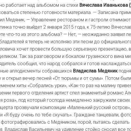
но работает над альбомом на стихи
Вячеслава Иванькова (
соваться степенью готовности материала.
— Записана прим
ил Медяник, — Управление рестораном и гастроли отнимают
тинка точно выйдет 2 января 2015 года, к 75-летию Вячесл
те что-то из этого альбома? — Нет, — неожиданно заявил п
ладателей я теперь не исполняю эти песни до официального
ловича хочет провести большую серьезную презентацию, в
еликом. Так за разговором и бокалом грузинского вина ми
ядитель сообщил, что народ собрался и готов наслаждатьс
рные аплодисменты собравшихся
Владислав Медяник
подня
 и открыл вечер песней «От тюрьмы и от сумы». Потом был
менем хиты «Собрались урки», «Как-то раз на малину привел
шении первого отделения артист спел знаменитый романс А
я роза», под который господа немедленно закружили своих 
нцерта прозвучали композиции «Маленький русский остров»,
 и «Я буду очень по тебе скучать». Граждане танцевали, фо
 фотографировались с Медяником, порой, пытаясь сделать 
я. Владислав Васильевич на удивление стойко сносил все п