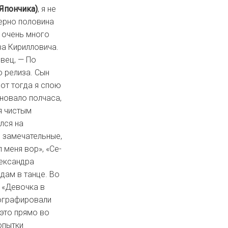
Япончика)
, я не
ерно половина
 очень много
ава Кирилловича.
евец, — По
 релиза. Сын
от тогда я спою
новало полчаса,
я чистым
лся на
и замечательные,
 меня вор», «Се-
лександра
дам в танце. Во
 «Девочка в
тографировали
это прямо во
опытки