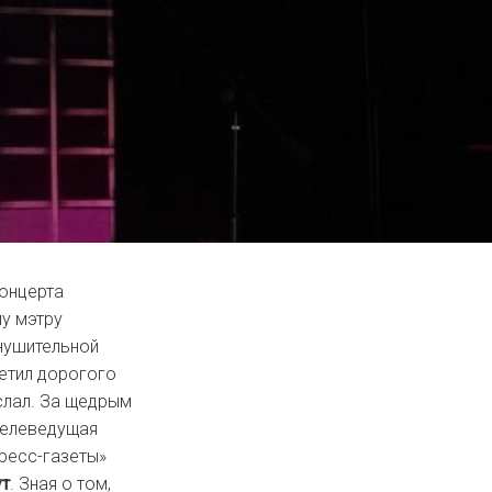
концерта
му мэтру
нушительной
етил дорогого
ослал. За щедрым
телеведущая
пресс-газеты»
ут
. Зная о том,