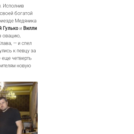
. Исполнив
 своей богатой
риезде Медяника
 Гулько
и
Вилли
в овацию,
лава, — и спел
улись к певцу за
е еще четверть
рителям новую