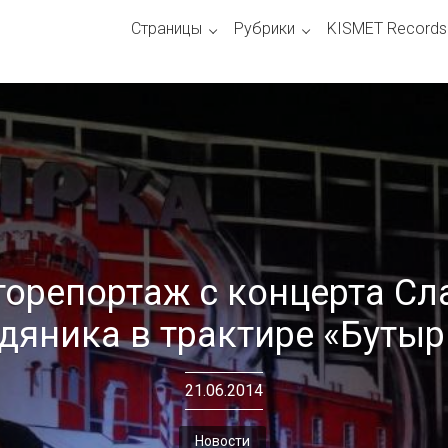
Страницы
Рубрики
KISMET Records
орепортаж с концерта С
дяника в трактире «Бутыр
21.06.2014
Новости