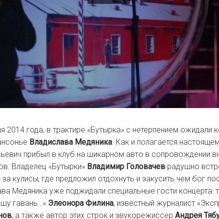
ня 2014 года, в трактире «Бутырка» с нетерпением ожидали 
ансонье
Владислава Медяника
. Как и полагается настояще
ьевич прибыл в клуб на шикарном авто в сопровождении в
ов. Владелец «Бутырки»
Владимир Головачев
радушно встр
л за кулисы, где предложил отдохнуть и закусить чем бог п
ва Медяника уже поджидали специальные гости концерта: 
ашу гавань…»
Элеонора Филина
, известный журналист «Экс
нов
, а также автор этих строк и звукорежиссер
Андрея Тяб