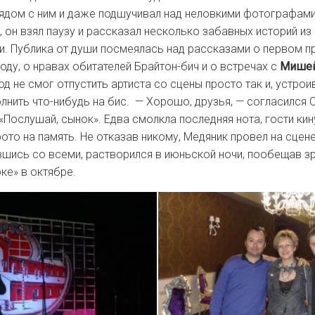
ядом с ним и даже подшучивал над неловкими фотографами
, он взял паузу и рассказал несколько забавных историй из
и. Публика от души посмеялась над рассказами о первом п
оду, о нравах обитателей Брайтон-бич и о встречах с
Мишей
од не смог отпустить артиста со сцены просто так и, устрои
лнить что-нибудь на бис. — Хорошо, друзья, — согласился С
Послушай, сынок». Едва смолкла последняя нота, гости кин
ото на память. Не отказав никому, Медяник провел на сцен
вшись со всеми, растворился в июньской ночи, пообещав з
ке» в октябре.