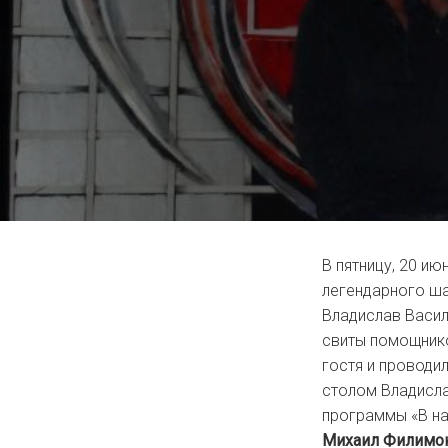
В пятницу, 20 ию
легендарного ш
Владислав Васил
свиты помощник
гостя и проводи
столом Владисла
программы «В н
Михаил Филимо