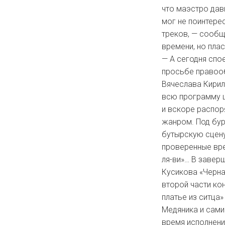
что маэстро дав
мог не поинтере
треков, — сообщ
времени, но плас
— А сегодня спое
просьбе правооб
Вячеслава Кирил
всю программу ц
и вскоре распор
жанром. Под бу
бутырскую сцену
проверенные вре
ля-ви»… В завер
Кусикова «Черна
второй части ко
платье из ситца»
Медяника и сами
время исполнени