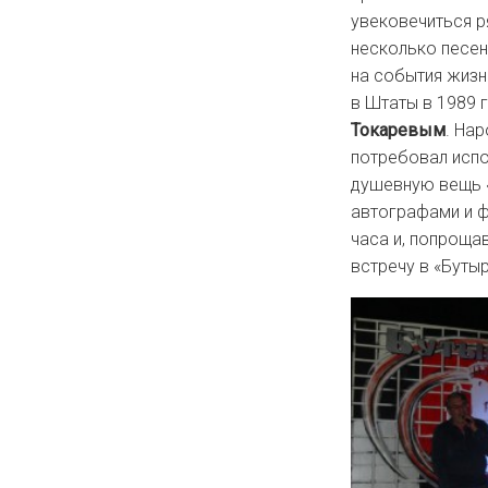
увековечиться р
несколько песен
на события жизн
в Штаты в 1989 г
Токаревым
. Нар
потребовал испо
душевную вещь «
автографами и ф
часа и, попроща
встречу в «Бутыр