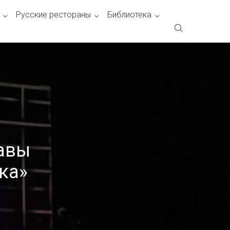
Русские рестораны
Библиотека
лавы
ка»