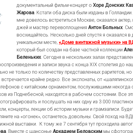
документальный фильм-концерт о
Хоре Донских Ка
Жарова
. Кстати оба диска были изданы в Голландии
-
мне довелось встретиться Москве, оказался актер,
х
джей и мастер перевоплощения
Антон Больных
. См
восхищайтесь. Несколько дней спустя я оказался в 
уникальном месте,
«Доме винтажной музыки» на 
который
был создан на базе частной коллекции
Але
Беленьких
. Сегодня в нескольких залах представл
воспроизведения и записи звука с конца XIX столетия до на
ьно не только по количеству представленных раритетов, но 
о встречается крайне редко. Все экспонаты, от «шаляпинск
атефонов с китайским орнаментом, послужившими некогда
ков из Поднебесной, находятся в рабочем состоянии. Все э
отографировать и послушать на них одну из 3.000 пластинок
ли, концерты, лекции об истории музыки и грамзаписи. Буде
ляните на «огонек», останетесь довольны. Свой поход на В
ижной выставки. К тому же 7 сентября тут проходила авто
ова
. Вместе с шансонье
Аркадием Беловским
мы сфотогра