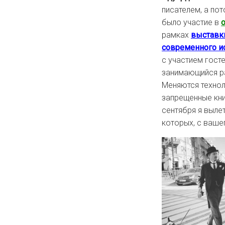
писателем, а по
было участие в
рамках
выставки
современного ис
с участием гост
занимающийся ра
Меняются техноло
запрещенные кни
сентября я выле
которых, с вашег