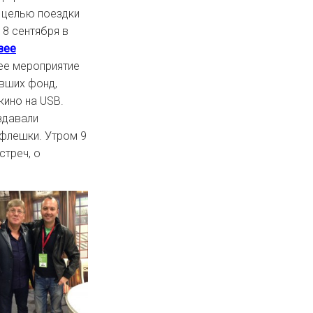
 целью поездки
 8 сентября в
зее
ее мероприятие
явших фонд,
ино на USB.
здавали
 флешки. Утром 9
стреч, о