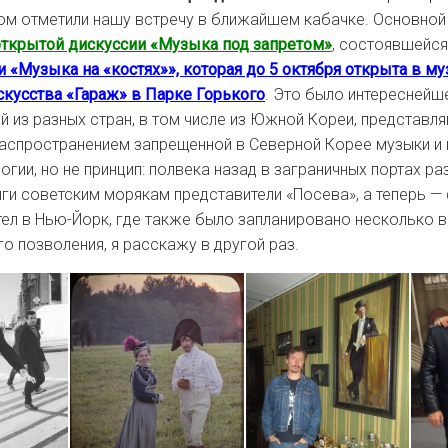
том отметили нашу встречу в ближайшем кабачке. Основной
открытой дискуссии «Музыка под запретом»
, состоявшейся
 «Музыка на «костях»», которая до 5 октября открыта в му
кусства «Гараж» в Парке Горького
. Это было интереснейш
ей из разных стран, в том числе из Южной Кореи, представл
спространением запрещенной в Северной Корее музыки и к
гии, но не принцип: полвека назад в заграничных портах ра
ги советским морякам представители «Посева», а теперь —
тел в Нью-Йорк, где также было запланировано несколько в
о позволения, я расскажу в другой раз.