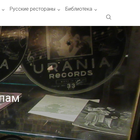
Русские рестораны
Библиотека
опам