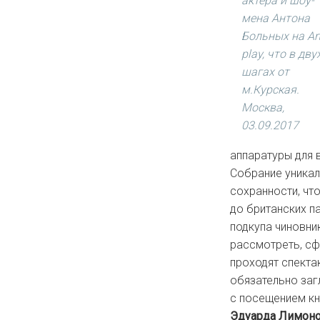
актера и шоу-
мена Антона
Больных на Art
play, что в дву
шагах от
м.Курская.
Москва,
03.09.2017
аппаратуры для 
Собрание уникал
сохранности, чт
до британских п
подкупа чиновни
рассмотреть, сф
проходят спектак
обязательно заг
с посещением кн
Эдуарда Лимон