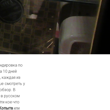
андировка по
а 10 дней
, каждая из
ше смотреть у
обзор. В
 в русском
йти кое-что
Копыта
или