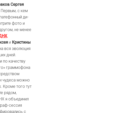
заков Сергея
. Первым, с кем
 патефонный ди-
отрите фото и
другом, не менее
ВДНХ
,
ксея
и
Кристины
ена вся эволюция
ших дней.
и по качеству
ого» граммофона
 средством
ти чудеса можно
. Кроме того тут
те рядом,
ДНХ я объединил
граф-сессия
фировались с