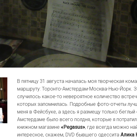
В пятницу 31 августа началась моя творческая ком
маршруту: Торонто-Амстердам-Москва-Нью-Йорк. З
случилось какое-то невероятное количество встреч
которых запомнилась. Подробные фото-отчеты луч
меня в Фейсбуке, а здесь я размещу только беглый 
Амстердаме было всего полдня, которые я потратил
книжном магазине
«Pegasus»
, где всегда можно на
интересное, скажем, DVD бывшего одессита
Алика 