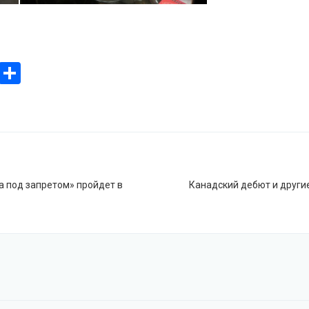
ook
stodon
Email
Отправить
я
Й
а под запретом» пройдет в
Канадский дебют и други