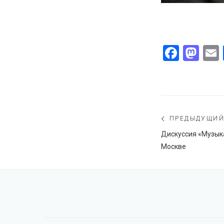
Faceb
Ma
Навигаци
ПРЕДЫДУЩИ
по
Предыдущий
Дискуссия «Музык
пост:
Москве
записям