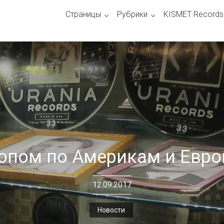
Страницы
Рубрики
KISMET Records
опом по Америкам и Евр
12.09.2017
Новости