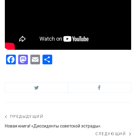
Facebook
Mastodon
Email
Отправить
Навигация
ПРЕДЫДУЩИЙ
по
Предыдущий
Новая книга! «Диссиденты советской эстрады».
пост:
СЛЕДУЮЩИЙ