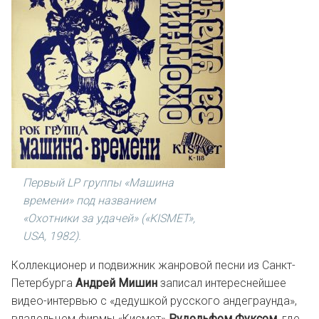
Первый LP группы «Машина
времени» под названием
«Охотники за удачей» («KISMET»,
USA, 1982).
Коллекционер и подвижник жанровой песни из Санкт-
Петербурга
Андрей Мишин
записал интереснейшее
видео-интервью с «дедушкой русского андеграунда»,
владельцем фирмы «Кисмет»
Рудольфом Фуксом
, где