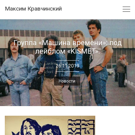
Skip
Максим Кравчинский
to
content
Группа «Машина времени»: под
лейблом «KISMET».
26.11.2019
Новости