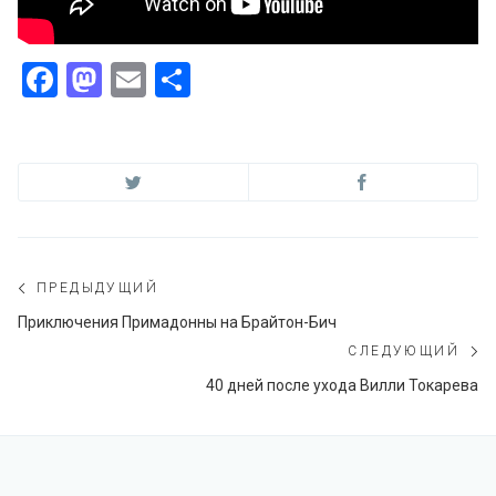
Facebook
Mastodon
Email
Отправить
Навигация
ПРЕДЫДУЩИЙ
по
Предыдущий
Приключения Примадонны на Брайтон-Бич
пост:
СЛЕДУЮЩИЙ
записям
С
40 дней после ухода Вилли Токарева
по