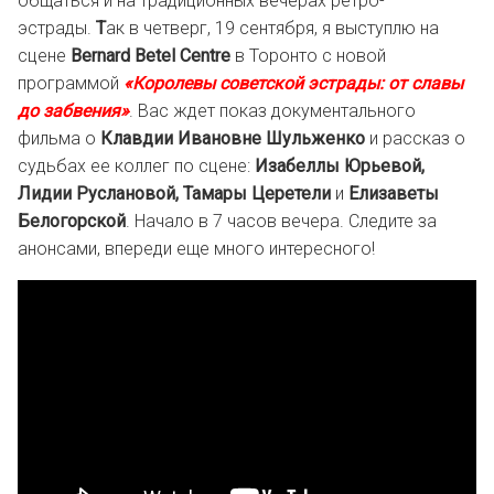
общаться и на традиционных вечерах ретро-
эстрады.
Т
ак в четверг, 19 сентября, я выступлю на
сцене
Bernard Betel Centre
в Торонто с новой
программой
«Королевы советской эстрады: от славы
до забвения»
. Вас ждет показ документального
фильма о
Клавдии Ивановне Шульженко
и рассказ о
судьбах ее коллег по сцене:
Изабеллы Юрьевой,
Лидии Руслановой, Тамары Церетели
и
Елизаветы
Белогорской
. Начало в 7 часов вечера. Следите за
анонсами, впереди еще много интересного!