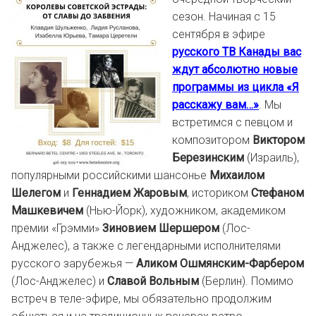
сезон. Начиная с 15
сентября в эфире
русского ТВ Канады вас
ждут абсолютно новые
программы из цикла «Я
расскажу вам…»
. Мы
встретимся с певцом и
композитором
Виктором
Березинским
(Израиль),
популярными российскими шансонье
Михаилом
Шелегом
и
Геннадием Жаровым
, историком
Стефаном
Машкевичем
(Нью-Йорк), художником, академиком
премии «Грэмми»
Зиновием Шершером
(Лос-
Анджелес), а также с легендарными исполнителями
русского зарубежья —
Аликом Ошмянским-Фарбером
(Лос-Анджелес) и
Славой Вольным
(Берлин). Помимо
встреч в теле-эфире, мы обязательно продолжим