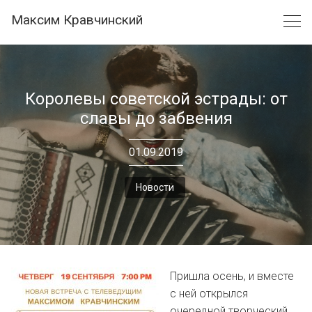
Skip
Максим Кравчинский
to
content
Королевы советской эстрады: от
славы до забвения
01.09.2019
Новости
Пришла осень, и вместе
с ней открылся
очередной творческий