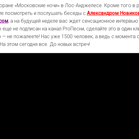
торане «Московские ночи» в Лос-Анджелесе. Кроме того в 
те посмотреть и послушать беседы с
Александром Новик
сом
, а на будущей неделе вас ждет сенсационное интервью
то еще не подписан на канал ProПесни, сделайте это в один к
 — не пожалеете! Нас уже 1500 человек, а ведь с момента 
На этом сегодня все. До новых встреч!