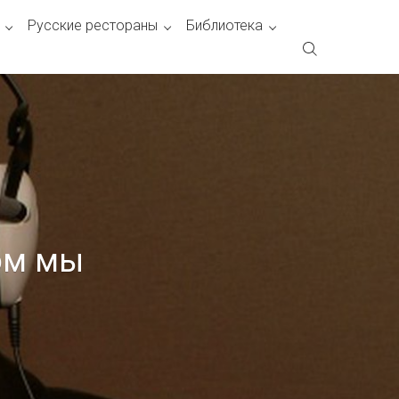
Русские рестораны
Библиотека
ом мы