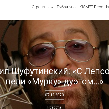
Страницы
Рубрики
KISMET Records
ил Шуфутинский: «С Лепс
пели «Мурку» дуэтом…»
07.12.2020
Новости