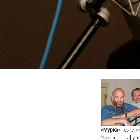
«Мурка»
тоже мо
Михаила Шуфутин