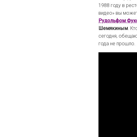
1988 году в рес
видео» вы може
Рудольфом Фук
Шемякиным
. К
сегодня, обещаю
года не прошло. 