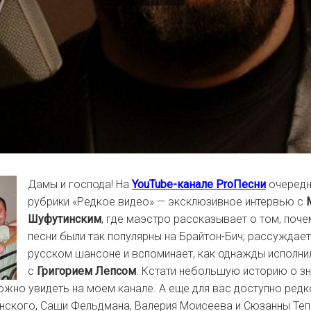
Дамы и господа! На
YouTube-канале ProПесни
очередн
рубрики «Редкое видео» — эксклюзивное интервью с
Шуфутинским
, где маэстро рассказывает о том, поч
песни были так популярны на Брайтон-Бич; рассуждае
русском шансоне и вспоминает, как однажды исполни
с
Григорием Лепсом
. Кстати небольшую историю о з
жно увидеть на моем канале. А еще для вас доступно редк
ского, Саши Фельдмана, Валерия Моисеева и Сюзанны Тепп