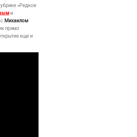
рубрике «Редкое
овым
и
 с
Михаилом
лик прямо
открытия еще и