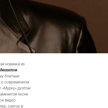
ая новинка из
Михаилом
ему блатные
т о современном
л «Мурку» дуэтом
наменитой песне
ое видео
ер, снятое в