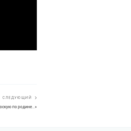
СЛЕДУЮЩИЙ
Следующий
тоскую по родине…»
пост: