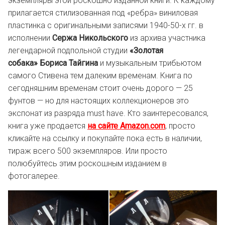
экземпляры этой роскошно изданной книги. К каждому
прилагается стилизованная под «ребра» виниловая
пластинка с оригинальными записями 1940-50-х гг. в
исполнении
Сержа Никольского
из архива участника
легендарной подпольной студии
«Золотая
собака»
Бориса Тайгина
и музыкальным трибьютом
самого Стивена тем далеким временам. Книга по
сегодняшним временам стоит очень дорого — 25
фунтов — но для настоящих коллекционеров это
экспонат из разряда must have. Кто заинтересовался,
книга уже продается
на сайте Amazon.com
, просто
кликайте на ссылку и покупайте пока есть в наличии,
тираж всего 500 экземпляров. Или просто
полюбуйтесь этим роскошным изданием в
фотогалерее.