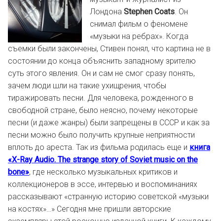
Лондона
Stephen Coats
. Он
снимал фильм о феномене
«музыки на ребрах». Когда
съемки были закончены, Стивен понял, что картина не в
состоянии до конца объяснить западному зрителю
суть этого явления. Он и сам не смог сразу понять,
зачем люди шли на такие ухищрения, чтобы
тиражировать песни. Для человека, рожденного в
свободной стране, было неясно, почему некоторые
песни (и даже жанры) были запрещ
ены в СССР и как за
песни можно было получить крупные неприятности
вплоть до ареста. Так из фильма родилась еще и
книга
«X-Ray Audio. The strange story of Soviet music on the
bone»
, где несколько музыкальных критиков и
коллекционеров в эссе, интервью и воспоминаниях
рассказывают «странную историю советской «музыки
на костях»…» Сегодня мне пришли авторские