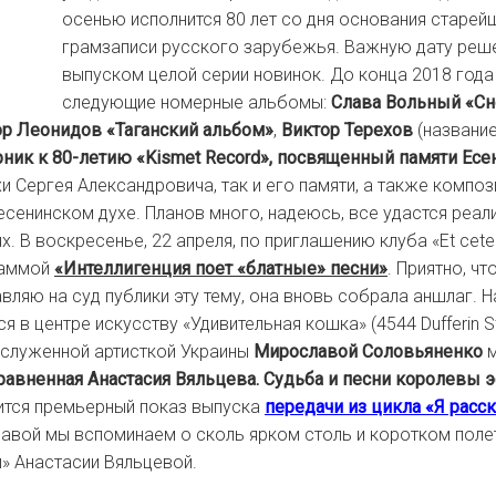
осенью исполнится 80 лет со дня основания старе
грамзаписи русского зарубежья. Важную дату реш
выпуском целой серии новинок. До конца 2018 года
следующие номерные альбомы:
Слава Вольный «Сн
ор Леонидов «Таганский альбом»
,
Виктор Терехов
(название
ик к 80-летию «Kismet Record», посвященный памяти Есе
хи Сергея Александровича, так и его памяти, а также композ
сенинском духе. Планов много, надеюсь, все удастся реал
х. В воскресенье, 22 апреля, по приглашению клуба «Et cete
раммой
«Интеллигенция поет «блатные» песни»
. Приятно, что
вляю на суд публики эту тему, она вновь собрала аншлаг.
я в центре искусству «Удивительная кошка» (4544 Dufferin St
аслуженной артисткой Украины
Мирославой Соловьяненко
м
равненная Анастасия Вяльцева. Судьба и песни королевы 
ится премьерный показ выпуска
передачи из цикла «Я расс
авой мы вспоминаем о сколь ярком столь и коротком поле
» Анастасии Вяльцевой.