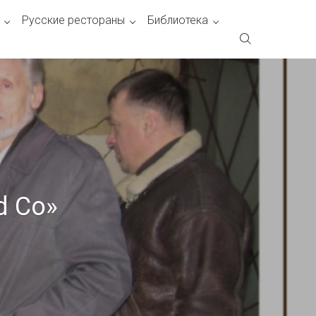
Русские рестораны
Библиотека
d Co»