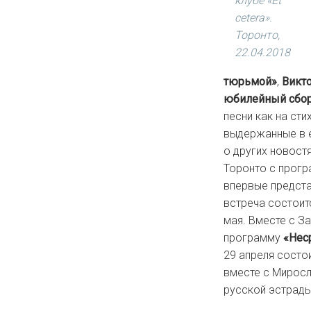
клубе «Et
cetera».
Торонто,
22.04.2018
тюрьмой»
,
Викт
юбилейный сборн
песни как на сти
выдержанные в е
о других новостя
Торонто с прог
впервые предста
встреча состоитс
мая. Вместе с З
программу
«Нес
29 апреля состо
вместе с Миросл
русской эстрады