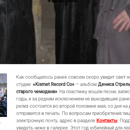
Как сообщалось ранее совсем скоро увидит свет н
студии
«Kismet Record Co»
— альбом
Дениса Стрель
старого чемодана»
. На пластинку вошли песни, запи
годы, и за редким исключением не выходившие ран
релиз состоится во второй половине мая, со дня на 
отправится в печать. По вопросам приобретения пиш
электронную почту, адрес в разделе
Контакты
. Под
в
увидеть ниже в галерее. Этот год юбилейный для ле