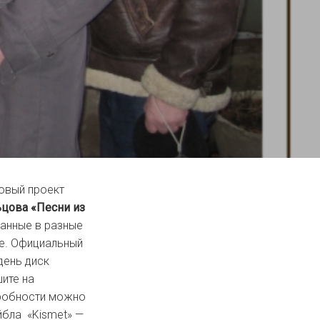
овый проект
цова «Песни из
санные в разные
ее. Официальный
день диск
ите на
робности можно
йбла «Kismet» —