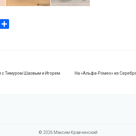
ook
stodon
Email
Отправить
я
Й
и с Тимуром Шаовым и Игорем
На «Альфа-Ромео» из Серебря
© 2026
Максим Кравчинский