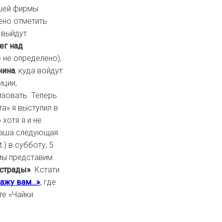
йшей фирмы
ено отметить
 выйдут
ег над
 не определено),
нина
, куда войдут
иции,
изовать. Теперь
ra» я выступил в
 хотя я и не
 Наша следующая
.) в субботу, 5
ы представим
эстрады»
. Кстати
кажу вам…»
, где
те «Чайки