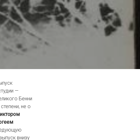
ыпуск
студии —
еликого Бенни
степени, не о
иктором
ргеем
следующую
выпуск внизу