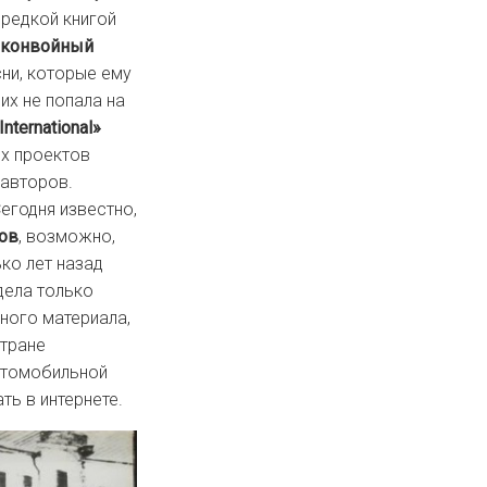
 редкой книгой
дконвойный
сни, которые ему
их не попала на
nternational»
ых проектов
 авторов.
егодня известно,
ов
, возможно,
ко лет назад
дела только
ного материала,
стране
автомобильной
ть в интернете.