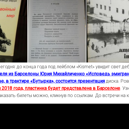
сегодня: до конца года под лейблом «Kismet» увидит свет д
еля из Барселоны Юрия Михайличенко «Исповедь эмигрант
е, в трактире «Бутырка», состоится презентация
диска. Ров
я 2018 года, пластинка будет представлена в Барселоне
. Уз
аказать билеты можно, кликнув по ссылкам. До встречи на к