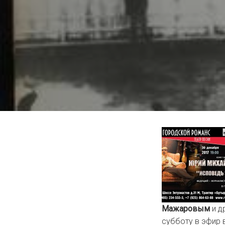
Мажаровым
и д
субботу в эфир 