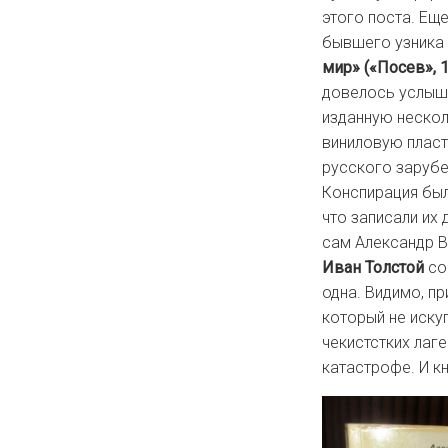
этого поста. Ещ
бывшего узника 
мир» («Посев», 
довелось услышат
изданную нескол
виниловую пласт
русского
зарубе
Конспирация был
что записали их
сам Александр В
Иван Толстой
соо
одна. Видимо, п
который не иску
чекистстких лаг
катастрофе. И к