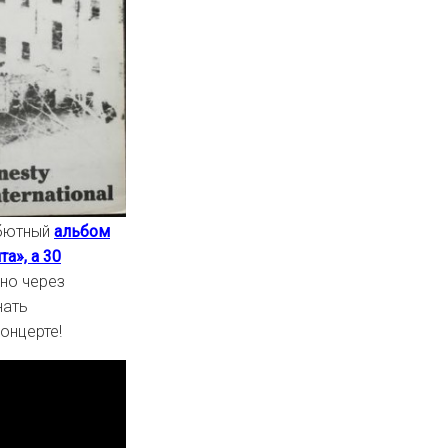
ебютный
альбом
а», а 30
но через
нать
онцерте!