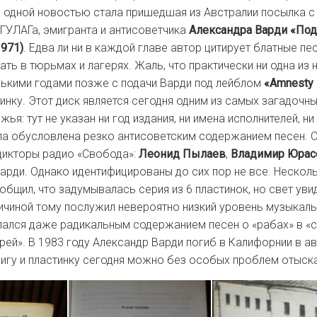
е одной новостью стала пришедшая из Австралии посылка с
ГУЛАГа, эмигранта и антисоветчика
Александра Варди «По
1971)
. Едва ли ни в каждой главе автор цитирует блатные пе
ь в тюрьмах и лагерях. Жаль, что практически ни одна из н
ькими годами позже с подачи Варди под лейблом
«Amnesty I
инку. Этот диск является сегодня одним из самых загадочн
жья: тут не указан ни год издания, ни имена исполнителей, ни
а обусловлена резко антисоветским содержанием песен. С
 дикторы радио «Свобода»:
Леонид Пылаев
,
Владимир Юрас
арди. Однако идентифицированы до сих пор не все. Несколь
бщил, что задумывалась серия из 6 пластинок, но свет уви
ричиной тому послужил невероятно низкий уровень музыкаль
пался даже радикальным содержанием песен о «рабах» в «
ерей». В 1983 году Александр Варди погиб в Калифорнии в 
нигу и пластинку сегодня можно без особых проблем отыска