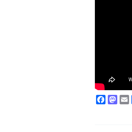
Faceb
Ma