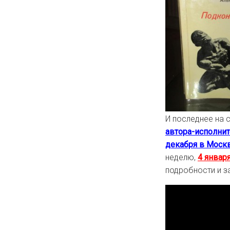
И последнее на 
автора-исполнит
декабря в Москв
неделю,
4 январ
подробности и з