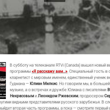
В субботу на телеканале RTVi (Canada) вышел новый в
программы
«Я расскажу вам…»
. Специальный гость в 
кларнетист с мировым именем, единственный ученик в
Гудмана —
Юлиан Милкис
. Но говорили мы, в большей 
музыке, а о встречах и дружбе Юлиана с писателями
В
Некрасовым
и
Леонидом Ржевским
, продюсером
Се
ругими видными представителями русского зарубежья. В 
выйдет вторая часть программы, а пока — смотрите первый 