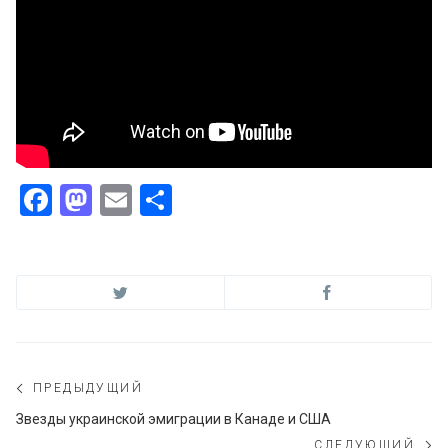
Facebook
Mastodon
Email
Отправить
Навигация
ПРЕДЫДУЩИЙ
по
Предыдущий
Звезды украинской эмиграции в Канаде и США
пост:
СЛЕДУЮЩИЙ