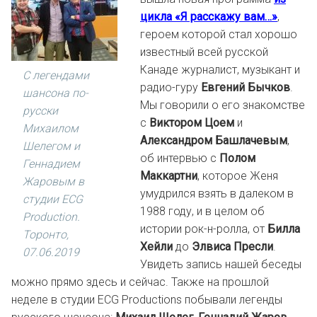
цикла «Я расскажу вам…»
,
героем которой стал хорошо
известный всей русской
Канаде журналист, музыкант и
С легендами
радио-гуру
Евгений Бычков
.
шансона по-
Мы говорили о его знакомстве
русски
с
Виктором Цоем
и
Михаилом
Александром Башлачевым
,
Шелегом и
об интервью с
Полом
Геннадием
Маккартни
, которое Женя
Жаровым в
умудрился взять в далеком в
студии ECG
1988 году, и в целом об
Production.
истории рок-н-ролла, от
Билла
Торонто,
Хейли
до
Элвиса Пресли
.
07.06.2019
Увидеть запись нашей беседы
можно прямо здесь и сейчас. Также на прошлой
неделе в студии ЕСG Productions побывали легенды