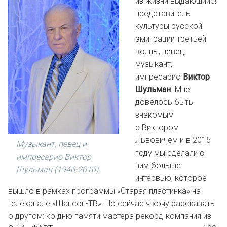
из жизни выдающийся
представитель
культуры русской
эмиграции третьей
волны, певец,
музыкант,
импресарио
Виктор
Шульман
. Мне
довелось быть
знакомым
с Виктором
Львовичем и в 2015
Музыкант, певец и
году мы сделали с
импресарио Виктор
ним больше
Шульман (1946-2016).
интервью, которое
вышло в рамках программы «Старая пластинка» на
телеканале «Шансон-ТВ». Но сейчас я хочу рассказать
о другом: ко дню памяти мастера рекорд-компания из