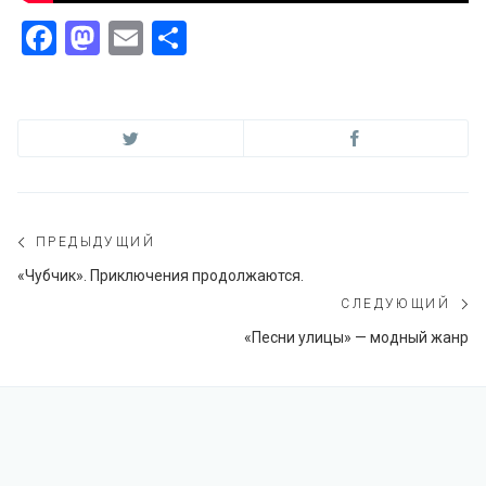
Facebook
Mastodon
Email
Отправить
Навигация
ПРЕДЫДУЩИЙ
по
Предыдущий
«Чубчик». Приключения продолжаются.
пост:
СЛЕДУЮЩИЙ
записям
С
«Песни улицы» — модный жанр
по