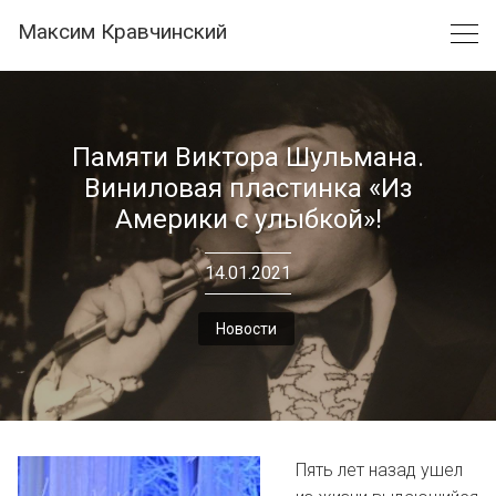
Skip
Максим Кравчинский
to
content
Памяти Виктора Шульмана.
Виниловая пластинка «Из
Америки с улыбкой»!
14.01.2021
Новости
Пять лет назад ушел