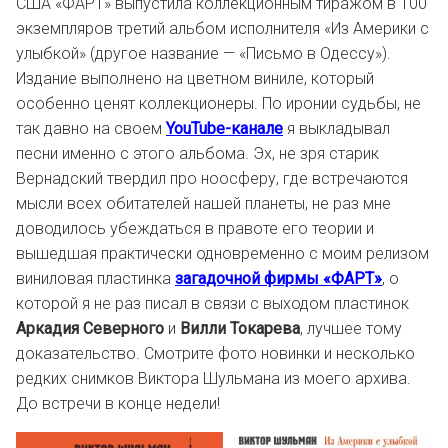
США «ФАРТ» выпустила коллекционным тиражом в 100
экземпляров третий альбом исполнителя «Из Америки с
улыбкой» (другое название — «Письмо в Одессу»).
Издание выполнено на цветном виниле, который
особенно ценят коллекционеры. По иронии судьбы, не
так давно на своем
YouTube-канале
я выкладывал
песни именно с этого альбома. Эх, не зря старик
Вернадский твердил про ноосферу, где встречаются
мысли всех обитателей нашей планеты, не раз мне
доводилось убеждаться в правоте его теории и
вышедшая практически одновременно с моим релизом
виниловая пластинка
загадочной фирмы «ФАРТ»
, о
которой я не раз писал в связи с выходом пластинок
Аркадия Северного
и
Вилли Токарева
, лучшее тому
доказательство. Смотрите фото новинки и несколько
редких снимков Виктора Шульмана из моего архива.
До встречи в конце недели!