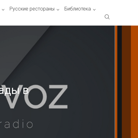
Русские рестораны
Библиотека
нады в