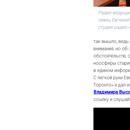
Радио-ведущий
певец Евгений
студии радио 
так вышло, ведь
внимания, но об 
обстоятельств, 
ноосферы старик
в едином информ
С легкой руки Е
Торонто» и дал 
Владимира Выс
ссылку и слушай