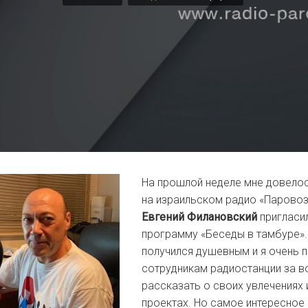
На прошлой неделе мне довело
на израильском радио «Паровоз
Евгений Филановский
пригласил
программу «Беседы в тамбуре».
получился душевным и я очень 
сотрудникам радиостанции за 
рассказать о своих увлечениях 
проектах. Но самое интересное 