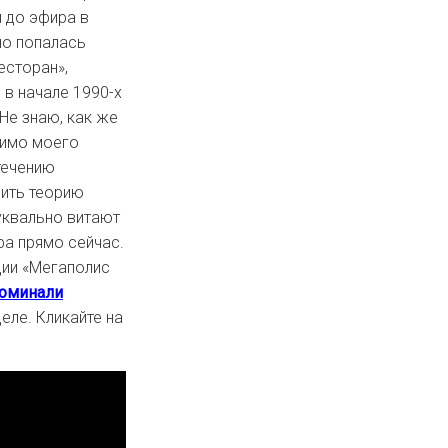
и до эфира в
но попалась
есторан»,
 в начале 1990-х
Не знаю, как же
мимо моего
стечению
нить теорию
уквально витают
а прямо сейчас.
ции «Мегаполис
оминали
еле. Кликайте на