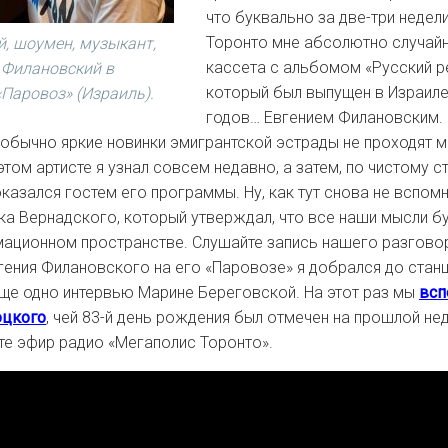
что буквально за две-три недел
Торонто мне абсолютно случай
, шоумен, музыкант,
кассета с альбомом «Русский р
 Филановский в
который был выпущен в Израиле
«Паровоз» (Израиль).
годов… Евгением Филановским. 
 обычно яркие новинки эмигрантской эстрады не проходят 
этом артисте я узнал совсем недавно, а затем, по чистому 
оказался гостем его программы. Ну, как тут снова не вспом
а Вернадского, который утверждал, что все наши мысли б
ационном пространстве. Слушайте запись нашего разговор
вгения Филановского на его «Паровозе» я добрался до стан
еще одно интервью Марине Береговской. На этот раз мы
всп
оцкого
, чей 83-й день рождения был отмечен на прошлой нед
те эфир радио «Мегаполис Торонто».