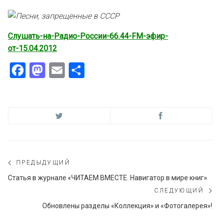
Слушать-на-Радио-России-66.44-FM-эфир-
от-15.04.2012
Facebook
Mastodon
Email
Отправить
Навигация
ПРЕДЫДУЩИЙ
по
Предыдущий
Статья в журнале «ЧИТАЕМ ВМЕСТЕ. Навигатор в мире книг»
пост:
СЛЕДУЮЩИЙ
записям
С
Обновлены разделы «Коллекция» и «Фотогалерея»!
по