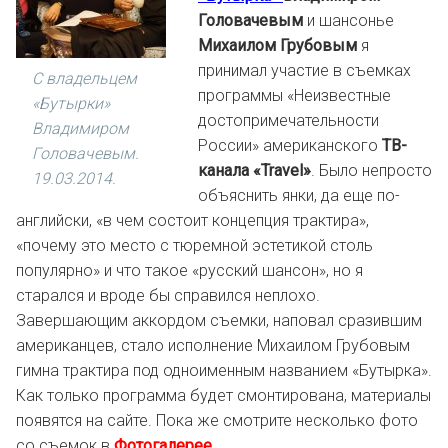
Головачевым
и шансонье
Михаилом Грубовым
я
принимал участие в съемках
С владельцем
программы «Неизвестные
«Бутырки»
достопримечательности
Владимиром
России» американского
ТВ-
Головачевым.
канала «Travel»
. Было непросто
19.03.2014.
объяснить янки, да еще по-
английски, «в чем состоит концепция трактира»,
«почему это место с тюремной эстетикой столь
популярно» и что такое «русский шансон», но я
старался и вроде бы справился неплохо.
Завершающим аккордом съемки, наповал сразившим
американцев, стало исполнение Михаилом Грубовым
гимна трактира под одноименным названием «Бутырка».
Как только программа будет смонтирована, материалы
появятся на сайте. Пока же смотрите несколько фото
со съемок в
Фотогалерее
.