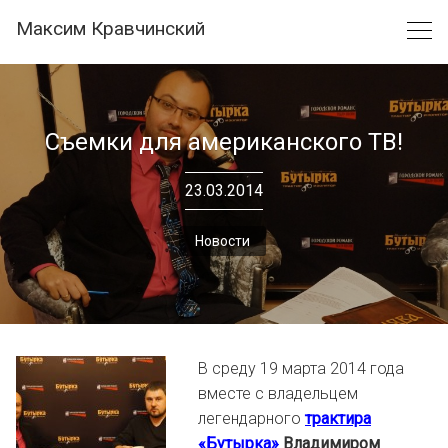
Skip
Максим Кравчинский
to
content
Съемки для американского ТВ!
23.03.2014
Новости
В среду 19 марта 2014 года
вместе с владельцем
легендарного
трактира
«Бутырка»
Владимиром