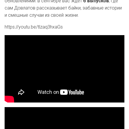
обновлениями: в сентябре вас ждет
6 выпусков
, где
сам Довлатов рассказывает байки, забавные истории
и смешные случаи из своей жизни.
https://youtu.be/tlzaq3hxaGs