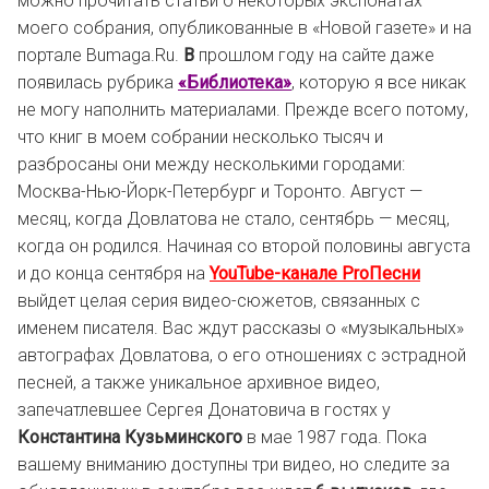
можно прочитать статьи о некоторых экспонатах
моего собрания, опубликованные в «Новой газете» и на
портале Bumaga.Ru.
В
прошлом году на сайте даже
появилась рубрика
«Библиотека»
, которую я все никак
не могу наполнить материалами. Прежде всего потому,
что книг в моем собрании несколько тысяч и
разбросаны они между несколькими городами:
Москва-Нью-Йорк-Петербург и Торонто. Август —
месяц, когда Довлатова не стало, сентябрь — месяц,
когда он родился. Начиная со второй половины августа
и до конца сентября на
YouTube-канале ProПесни
выйдет целая серия видео-сюжетов, связанных с
именем писателя. Вас ждут рассказы о «музыкальных»
автографах Довлатова, о его отношениях с эстрадной
песней, а также уникальное архивное видео,
запечатлевшее Сергея Донатовича в гостях у
Константина Кузьминского
в мае 1987 года. Пока
вашему вниманию доступны три видео, но следите за