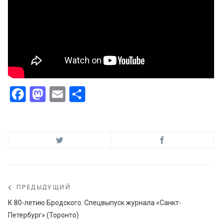
Facebook
Mastodon
Email
Отправить
Навигация
ПРЕДЫДУЩИЙ
по
Предыдущий
К 80-летию Бродского. Спецвыпуск журнала «Санкт-
пост:
Петербург» (Торонто)
записям