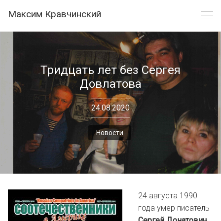
Skip
Максим Кравчинский
to
content
Тридцать лет без Сергея
Довлатова
24.08.2020
Новости
24 августа 1990
года умер писатель
Сергей Донатович