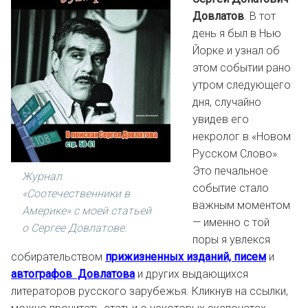
Довлатов
. В тот
день я был в Нью
Йорке и узнал об
этом событии рано
утром следующего
дня, случайно
увидев его
некролог в «Новом
Русском Слово».
Это печальное
Журнал
событие стало
«Соотечественники в
важным моментом
Америке» с моей статьей
— именно с той
о Сергее Довлатове.
поры я увлекся
собирательством
прижизненных изданий, писем
и
автографов Довлатова
и других выдающихся
литераторов русского зарубежья. Кликнув на ссылки,