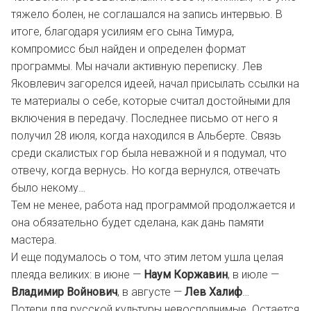
тяжело болен, не соглашался на запись интервью. В
итоге, благодаря усилиям его сына Тимура,
компромисс был найден и определен формат
программы. Мы начали активную переписку. Лев
Яковлевич загорелся идеей, начал присылать ссылки на
те материалы о себе, которые считал достойными для
включения в передачу. Последнее письмо от него я
получил 28 июля, когда находился в Альберте. Связь
среди скалистых гор была неважной и я подумал, что
отвечу, когда вернусь. Но когда вернулся, отвечать
было некому…
Тем не менее, работа над программой продолжается и
она обязательно будет сделана, как дань памяти
мастера.
И еще подумалось о том, что этим летом ушла целая
плеяда великих: в июне —
Наум Коржавин
, в июле —
Владимир Войнович
, в августе —
Лев Халиф
…
Потери для русской культуры невосполнимые. Остается