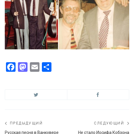
Facebook
Mastodon
Email
Отправить
Навигация
ПРЕДЫДУЩИЙ
СЛЕДУЮЩИЙ
по
Предыдущий
С
Русская песня в Ванкувере
Не стало Иосифа Кобзона