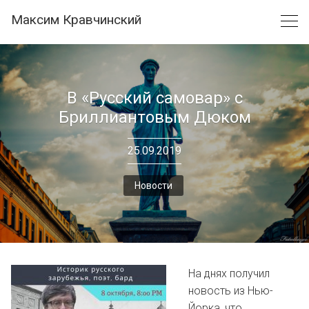
Skip
Максим Кравчинский
to
content
В «Русский самовар» с
Бриллиантовым Дюком
25.09.2019
Новости
На днях получил
новость из Нью-
Йорка, что