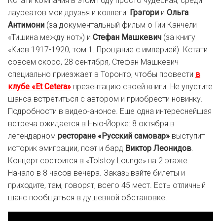
Кстати компания в этом году просто чудесная, среди
лауреатов мои друзья и коллеги:
Грэгори
и
Ольга
Антимони
(за документальный фильм о Гии Канчели
«Тишина между нот») и
Стефан Машкевич
(за книгу
«Киев 1917-1920, том 1. Прощание с империей). Кстати
совсем скоро, 28 сентября, Стефан Машкевич
специально приезжает в Торонто, чтобы провести
в
клубе «Et Cetera»
презентацию своей книги. Не упустите
шанса встретиться с автором и приобрести новинку.
Подробности в видео-анонсе. Еще одна интереснейшая
встреча ожидается в Нью-Йорке: 8 октября в
легендарном
ресторане «Русский самовар»
выступит
историк эмиграции, поэт и бард
Виктор Леонидов
.
Концерт состоится в «Tolstoy Lounge» на 2 этаже.
Начало в 8 часов вечера. Заказывайте билеты и
приходите, там, говорят, всего 45 мест. Есть отличный
шанс пообщаться в душевной обстановке.