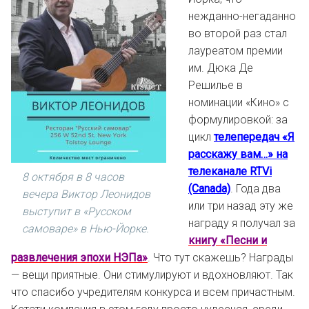
нежданно-негаданно
во второй раз стал
лауреатом премии
им. Дюка Де
Решилье в
номинации «Кино» с
формулировкой: за
цикл
телепередач «Я
расскажу вам…» на
телеканале RTVi
8 октября в 8 часов
(Canada)
. Года два
вечера Виктор Леонидов
или три назад эту же
выступит в «Русском
награду я получал за
самоваре» в Нью-Йорке.
книгу «Песни и
развлечения эпохи НЭПа»
. Что тут скажешь? Награды
— вещи приятные. Они стимулируют и вдохновляют. Так
что спасибо учредителям конкурса и всем причастным.