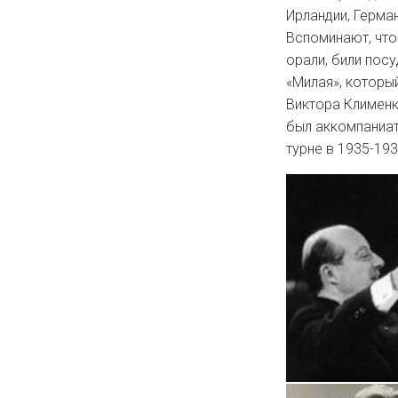
Ирландии, Герман
Вспоминают, что
орали, били пос
«Милая», которы
Виктора Клименк
был аккомпани
турне в 1935-193