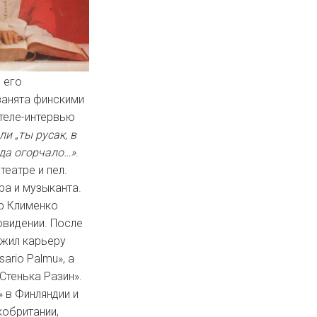
 его
занята финскими
 теле-интервью
и „ты русак, в
гда огорчало…»
.
еатре и пел.
ра и музыканта.
ор Клименко
овидении. После
лжил карьеру
ario Palmu», а
Стенька Разин».
» в Финляндии и
кобритании,