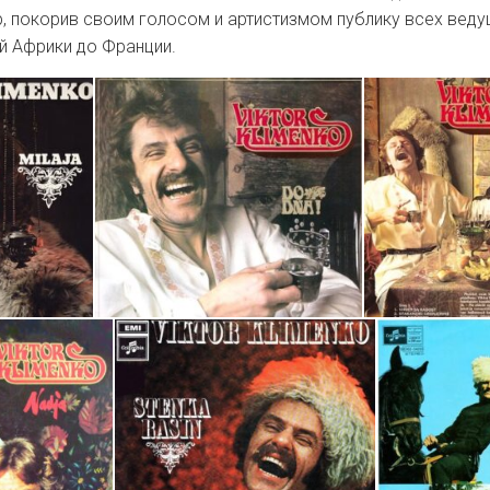
, покорив своим голосом и артистизмом публику всех вед
й Африки до Франции.