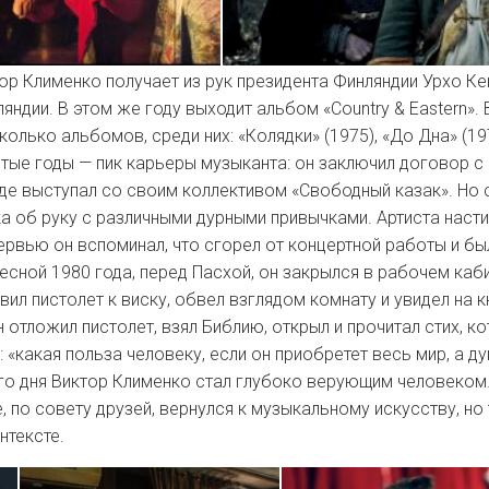
тор Клименко получает из рук президента Финляндии Урхо К
яндии. В этом же году выходит альбом «Country & Eastern».
олько альбомов, среди них: «Колядки» (1975), «До Дна» (19
ятые годы — пик карьеры музыканта: он заключил договор 
где выступал со своим коллективом «Свободный казак». Но 
ка об руку с различными дурными привычками. Артиста наст
тервью он вспоминал, что сгорел от концертной работы и бы
есной 1980 года, перед Пасхой, он закрылся в рабочем каби
вил пистолет к виску, обвел взглядом комнату и увидел на 
 отложил пистолет, взял Библию, открыл и прочитал стих, к
: «какая польза человеку, если он приобретет весь мир, а д
ого дня Виктор Клименко стал глубоко верующим человеком
, по совету друзей, вернулся к музыкальному искусству, но
нтексте.