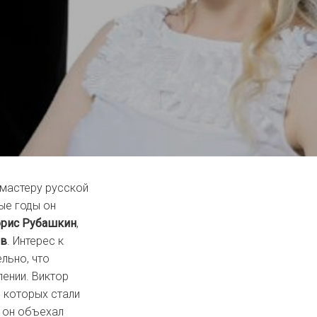
 мастеру русской
ые годы он
рис Рубашкин
,
ов
. Интерес к
льно, что
лении. Виктор
 которых стали
 он объехал