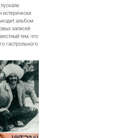
 пускали.
и истерически
выходит альбом
ервых записей
звестный тем, что
го гастрольного