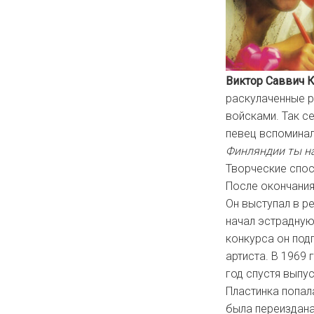
Виктор Саввич 
раскулаченные р
войсками. Так с
певец вспоминал
Финляндии ты на
Творческие спос
После окончания
Он выступал в ре
начал эстрадную
конкурса он под
артиста. В 1969 
год спустя выпу
Пластинка попала
была переиздана