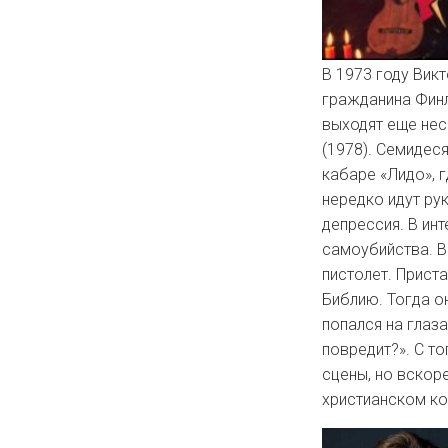
В 1973 году Вик
гражданина Финл
выходят еще неск
(1978). Семидес
кабаре «Лидо», 
нередко идут ру
депрессия. В ин
самоубийства. В
пистолет. Приста
Библию. Тогда он
попался на глаза
повредит?». С т
сцены, но вскоре
христианском ко