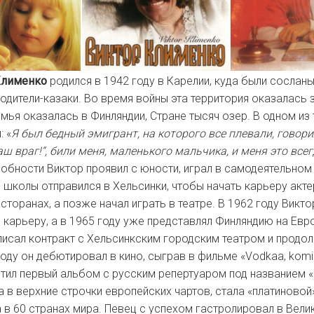
Клименко
родился в 1942 году в Карелии, куда были сосланы
одители-казаки. Во время войны эта территория оказалась 
емья оказалась в Финляндии, Стране тысяч озер. В одном из
: «
Я был бедный эмигрант, на которого все плевали, говорил
ш враг!“, били меня, маленького мальчика, и меня это все
обности Виктор проявил с юности, играл в самодеятельном т
 школы отправился в Хельсинки, чтобы начать карьеру акте
сторанах, а позже начал играть в театре. В 1962 году Викт
 карьеру, а в 1965 году уже представлял Финляндию на Евр
писал контракт с Хельсинкским городским театром и продо
году он дебютировал в кино, сыграв в фильме «Vodkaa, komis
стил первый альбом с русским репертуаром под названием «
 в верхние строчки европейских чартов, стала «платиновой
 в 60 странах мира. Певец с успехом гастролировал в Вели