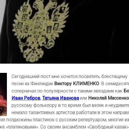
Сегодняшний пост мне хочется посвятить блестящему
песни из Финляндии
Виктору КЛИМЕНКО
. В семидесят
соперничал по популярности с такими звездами как
Бо
Иван Ребров
,
Татьяна Иванова
или
Николай Массенк
русскому фольклору в то время был велик и неудивите
немало талантливых артистов работали в этом направ
ил полдюжины пластинок с русским репертуаром, многие из
же «платиновыми». Со своим ансамблем «Свободный казак»