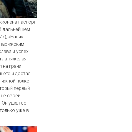
екконена паспорт
 В дальнейшем
77), «Надя»
с парижским
слава и успех
игла тяжелая
л на грани
нете и достал
книжной полке
оторый первый
уше своей
. Он ушел со
 только уже в