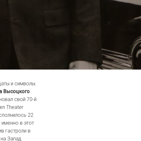
даты и символы.
а Высоцкого
.
овал свой 70-й
en Theater
исполнилось 22
 именно в этот
в гастроли в
 на Запад.