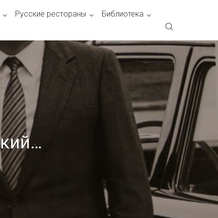
Русские рестораны
Библиотека
ский…