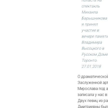
попасть на
спектакль
Михаила
Барышникова
я принял
участие в
вечере памят
Владимира
Высоцкого в
Русском Доме
Торонто.
27.01.2018
О драматической
Заслуженной ар
Мирослава под а
записала у нас в
Двух певиц из ра
Дмитриевны было