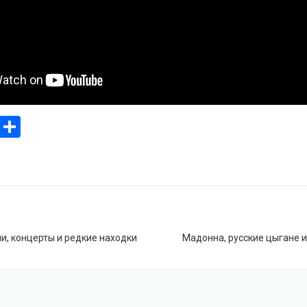
ook
stodon
Email
Отправить
я
Й
и, концерты и редкие находки
Мадонна, русские цыгане 