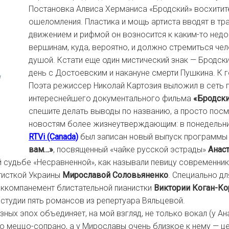
Постановка Алвиса Херманиса «Бродский» восхитит
ошеломления. Пластика и мощь артиста вводят в т
движением и рифмой он возносится к каким-то нед
вершинам, куда, вероятно, и должно стремиться че
душой. Кстати еще один мистический знак — Бродски
день с Достоевским и накануне смерти Пушкина. К 
и
Поэта режиссер Николай Картозия выложил в сеть
интереснейшего документального фильма
«Бродски
спешите делать выводы по названию, а просто посм
новостям более жизнеутверждающим: в понедельн
RTVi (Canada)
был записан новый выпуск программ
вам…»
, посвященный «чайке русской эстрады»
Анас
 судьбе «Несравненной», как называли певицу современник
тисткой Украины
Мирославой Соловьяненко
. Специально д
ккомпанемент блистательной пианистки
Виктории Коган-Ко
 студии пять романсов из репертуара Вяльцевой.
зных эпох объединяет, на мой взгляд, не только вокал (у А
 меццо-сопрано, а у Мирославы очень близкое к нему — ц