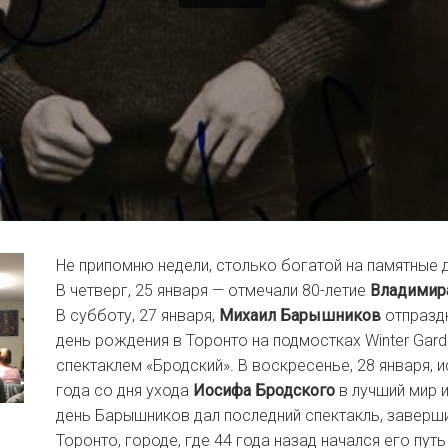
Не припомню недели, столько богатой на памятные 
В четверг, 25 января — отмечали 80-летие
Владимир
В субботу, 27 января,
Михаил Барышников
отпраздн
день рождения в Торонто на подмостках Winter Gard
спектаклем «Бродский». В воскресенье, 28 января, 
года со дня ухода
Иосифа Бродского
в лучший мир и
день Барышников дал последний спектакль, заверши
Торонто, городе, где 44 года назад начался его
путь