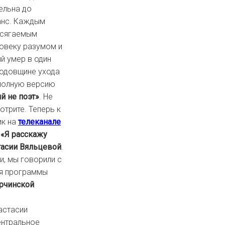
ельна до
ранс. Каждым
осягаемым
ловеку разумом и
й умер в один
годовщине ухода
 полную версию
й не поэт»
. Не
отрите. Теперь к
ик на
телеканале
ы
«Я расскажу
тасии Вяльцевой
.
и, мы говорили с
ля программы
рчинской
настасии
ентральное