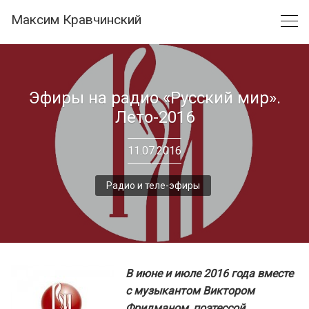
Skip
Максим Кравчинский
to
content
Эфиры на радио «Русский мир».
Лето-2016
11.07.2016
Радио и теле-эфиры
В июне и июле 2016 года вместе
с музыкантом Виктором
Фридманом, поэтессой