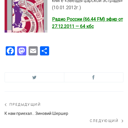
книге «Звезды царской эстрады»
(10.01.2012г.)
Радио России (66.44 FM) эфир от
27.12.2011 — 64 кбс
Facebook
Mastodon
Email
Отправить
Навигация
ПРЕДЫДУЩИЙ
по
Предыдущий
К нам приехал… Зиновий Шершер
пост:
СЛЕДУЮЩИЙ
записям