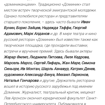
«доминиканцами». Традиционно «Доминик» стал
местом встреч творческой эмигрантской молодежи.
Однако полюбился ресторан и представителям
старшего поколения, – здесь часто бывали
Иван
Бунин, Борис Зайцев, Надежда Тэффи, Георгий
Адамович, Марк Алданов
и др. В мире театра и кино
русский ресторан «Доминик» был известен также как
творческая площадка, где проходили выставки,
встречи и вручение премий. Здесь бывали актеры
Жерар Филип, Людмила Питоева, Лиля Кедрова,
Марсель Марсо, Сергей Лифарь, Жан Маре, Симона
Синьоре, Ив Монтан, Шарль Азнавур, Катрин Денев,
художники Александр Бенуа, Михаил Ларионов,
Наталья Гончарова
и другие. Держатель ресторана
вошел в историю русского зарубежья под именем
Доминик. Журналист, театральный критик, меценат
Лев Аронсон окончил юридический факультет Санкт-
Петербургского университета. Публиковался в