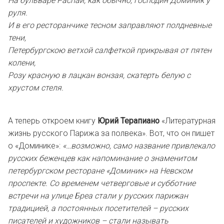
На бульваре Распай, как обычно, господин Доминик у
руля.
И в его ресторанчике тесном заправляют полдневные
тени,
Петербургскою ветхой салфеткой прикрывая от пятен
колени,
Розу красную в лацкан вонзая, скатерть белую с
хрустом стеля.
А теперь откроем книгу
Юрий Терапиано
«Литературная
жизнь русского Парижа за полвека». Вот, что он пишет
о «Доминике»:
«…возможно, само название привлекало
русских беженцев как напоминание о знаменитом
петербургском ресторане «Доминик» на Невском
проспекте. Со временем четверговые и субботние
встречи на улице Бреа стали у русских парижан
традицией, а постоянных посетителей – русских
писателей и художников – стали называть