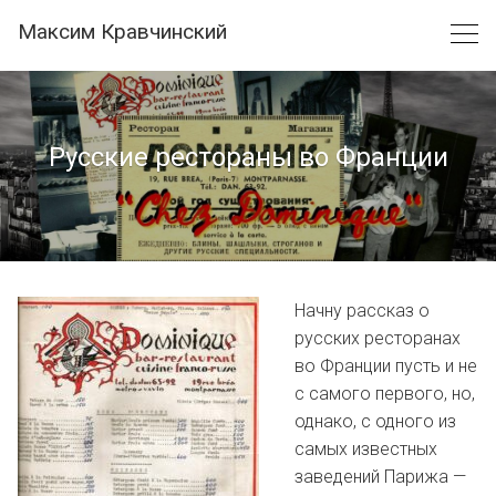
Skip
Максим Кравчинский
to
content
Русские рестораны во Франции
Начну рассказ о
русских ресторанах
во Франции пусть и не
с самого первого, но,
однако, с одного из
самых известных
заведений Парижа —