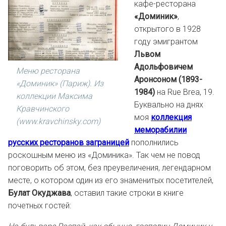
кафе-ресторана
«Доминик»
,
открытого в 1928
году эмигрантом
Львом
Адольфовичем
Меню ресторана
Аронсоном (1893-
«Доминик» (Париж). Из
1984)
на Rue Brea, 19.
коллекции Максима
Буквально на днях
Кравчинского
моя
коллекция
(www.kravchinsky.com)
меморабилии
русских ресторанов заграницей
пополнились
роскошным меню из «Доминика». Так чем не повод
поговорить об этом, без преувеличения, легендарном
месте, о котором один из его знаменитых посетителей,
Булат Окуджава
, оставил такие строки в книге
почетных гостей: