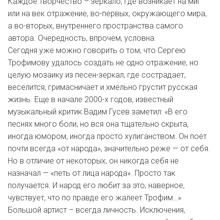
Каждое творчество – зеркало, где возникает на миг
или на век отражение, во-первых, окружающего мира,
а во-вторых, внутреннего пространства самого
автора. Очередность, впрочем, условна.
Сегодня уже можно говорить о том, что Сергею
Трофимову удалось создать не одно отражение, но
целую мозаику из песен-зеркал, где сострадает,
веселится, гримасничает и хмельно грустит русская
жизнь. Еще в начале 2000-х годов, известный
музыкальный критик Вадим Гусев заметил: «В его
песнях много боли, но вся она тщательно скрыта,
иногда юмором, иногда просто хулиганством. Он поёт
почти всегда «от народа», значительно реже — от себя.
Но в отличие от некоторых, он никогда себя не
назначал — «петь от лица народа». Просто так
получается. И народ его любит за это, наверное,
чувствует, что по правде его жалеет Трофим…»
Большой артист – всегда личность. Исключения,