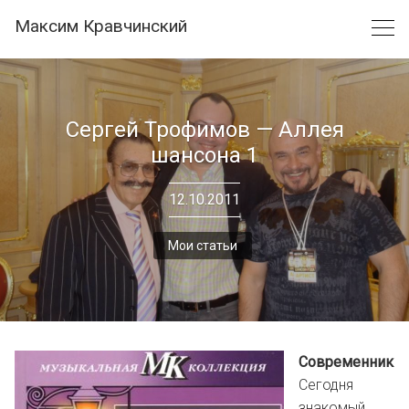
Skip
Максим Кравчинский
to
content
Сергей Трофимов — Аллея
шансона 1
12.10.2011
Мои статьи
Современник
Сегодня
знакомый