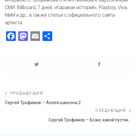
СМИ: Billboard, 7 дней, «Караван историй», Playboy, Viva,
МиМ и др., а также статьи с официального сайта
артиста.
Facebook
Mastodon
Email
Отправить
Навигация
ПРЕДЫДУЩИЙ
по
Предыдущий
Сергей Трофимов — Аллея шансона 2
пост:
СЛЕДУЮЩИЙ
записям
С
Сергей Трофимов — Боже, какой пустяк…
по