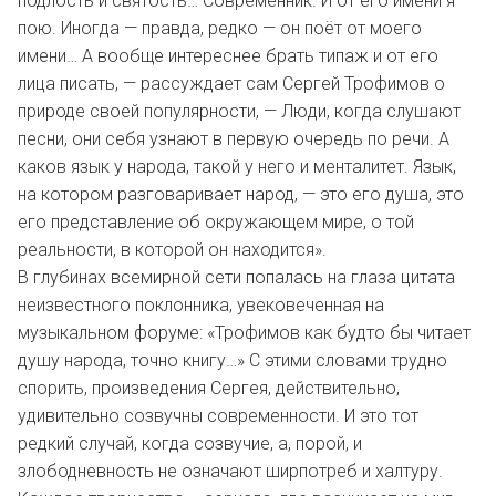
подлость и святость… Современник. И от его имени я
пою. Иногда — правда, редко — он поёт от моего
имени… А вообще интереснее брать типаж и от его
лица писать, — рассуждает сам Сергей Трофимов о
природе своей популярности, — Люди, когда слушают
песни, они себя узнают в первую очередь по речи. А
каков язык у народа, такой у него и менталитет. Язык,
на котором разговаривает народ, — это его душа, это
его представление об окружающем мире, о той
реальности, в которой он находится».
В глубинах всемирной сети попалась на глаза цитата
неизвестного поклонника, увековеченная на
музыкальном форуме: «Трофимов как будто бы читает
душу народа, точно книгу…» С этими словами трудно
спорить, произведения Сергея, действительно,
удивительно созвучны современности. И это тот
редкий случай, когда созвучие, а, порой, и
злободневность не означают ширпотреб и халтуру.