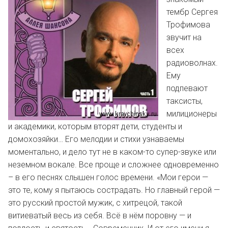
тембр Сергея
Трофимова
звучит на
всех
радиоволнах.
Ему
подпевают
таксисты,
милиционеры
и академики, которым вторят дети, студенты и
домохозяйки… Его мелодии и стихи узнаваемы
моментально, и дело тут не в каком-то супер-звуке или
неземном вокале. Все проще и сложнее одновременно
– в его песнях слышен голос времени. «Мои герои —
это те, кому я пытаюсь сострадать. Но главный герой —
это русский простой мужик, с хитрецой, такой
витиеватый весь из себя. Всё в нём поровну — и