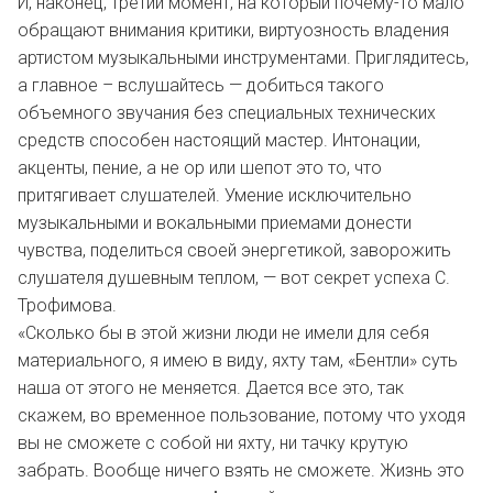
И, наконец, третий момент, на который почему-то мало
обращают внимания критики, виртуозность владения
артистом музыкальными инструментами. Приглядитесь,
а главное – вслушайтесь — добиться такого
объемного звучания без специальных технических
средств способен настоящий мастер. Интонации,
акценты, пение, а не ор или шепот это то, что
притягивает слушателей. Умение исключительно
музыкальными и вокальными приемами донести
чувства, поделиться своей энергетикой, заворожить
слушателя душевным теплом, — вот секрет успеха С.
Трофимова.
«Сколько бы в этой жизни люди не имели для себя
материального, я имею в виду, яхту там, «Бентли» суть
наша от этого не меняется. Дается все это, так
скажем, во временное пользование, потому что уходя
вы не сможете с собой ни яхту, ни тачку крутую
забрать. Вообще ничего взять не сможете. Жизнь это