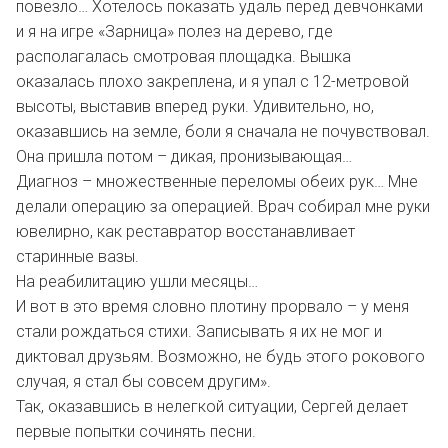
повезло… Хотелось показать удаль перед девчонками
и я на игре «Зарница» полез на дерево, где
располагалась смотровая площадка. Вышка
оказалась плохо закреплена, и я упал с 12-метровой
высоты, выставив вперед руки. Удивительно, но,
оказавшись на земле, боли я сначала не почувствовал.
Она пришла потом – дикая, пронизывающая…
Диагноз – множественные переломы обеих рук… Мне
делали операцию за операцией. Врач собирал мне руки
ювелирно, как реставратор восстанавливает
старинные вазы.
На реабилитацию ушли месяцы…
И вот в это время словно плотину прорвало – у меня
стали рождаться стихи. Записывать я их не мог и
диктовал друзьям. Возможно, не будь этого рокового
случая, я стал бы совсем другим».
Так, оказавшись в нелегкой ситуации, Сергей делает
первые попытки сочинять песни.