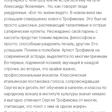
популярного теле-шоу или не встреться ему на пути
Александр Яковлевич… Но, как говорят люди
умудренные: «Бог по жизни ведет». В новом веке мы
услышали совершенно нового Трофимова. Это был не
просто шансонье, распевающий талантливые и острые
сатирические куплеты. Неожиданно свой парень с
кассеты предстал тонким лириком, философом и
просто, способным разделить печаль, другом. Его
услышали. Поняли и полюбили. Артист Трофимов на
современной эстраде, выделяется по многим причинам.
Во-первых, подлинной поэзией, звучащей в каждой
строчке, во-вторых, что крайне важно,
профессиональным вокалом. Классическая
итальянская постановка голоса, сопровождавшая
Сергея все десять лет обучения в капелле, и классы по
народному вокалу в институте культуры значат немало
и выгодно отличают Сергея Трофимова от многих,
считающих, что поют с ним «в одном жанре».