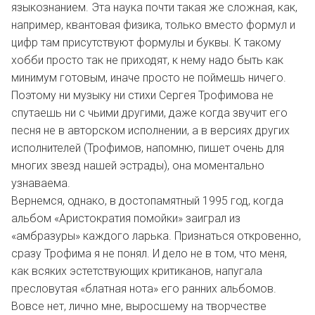
языкознанием. Эта наука почти такая же сложная, как,
например, квантовая физика, только вместо формул и
цифр там присутствуют формулы и буквы. К такому
хобби просто так не приходят, к нему надо быть как
минимум готовым, иначе просто не поймешь ничего.
Поэтому ни музыку ни стихи Сергея Трофимова не
спутаешь ни с чьими другими, даже когда звучит его
песня не в авторском исполнении, а в версиях других
исполнителей (Трофимов, напомню, пишет очень для
многих звезд нашей эстрады), она моментально
узнаваема.
Вернемся, однако, в достопамятный 1995 год, когда
альбом «Аристократия помойки» заиграл из
«амбразуры» каждого ларька. Признаться откровенно,
сразу Трофима я не понял. И дело не в том, что меня,
как всяких эстетствующих критиканов, напугала
пресловутая «блатная нота» его ранних альбомов.
Вовсе нет, лично мне, выросшему на творчестве