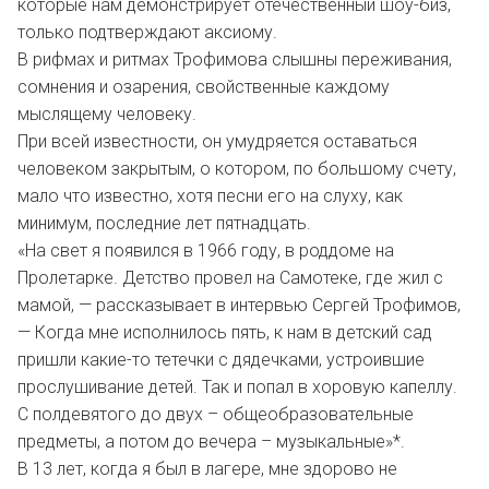
которые нам демонстрирует отечественный шоу-биз,
только подтверждают аксиому.
В рифмах и ритмах Трофимова слышны переживания,
сомнения и озарения, свойственные каждому
мыслящему человеку.
При всей известности, он умудряется оставаться
человеком закрытым, о котором, по большому счету,
мало что известно, хотя песни его на слуху, как
минимум, последние лет пятнадцать.
«На свет я появился в 1966 году, в роддоме на
Пролетарке. Детство провел на Самотеке, где жил с
мамой, — рассказывает в интервью Сергей Трофимов,
— Когда мне исполнилось пять, к нам в детский сад
пришли какие-то тетечки с дядечками, устроившие
прослушивание детей. Так и попал в хоровую капеллу.
С полдевятого до двух – общеобразовательные
предметы, а потом до вечера – музыкальные»*.
В 13 лет, когда я был в лагере, мне здорово не