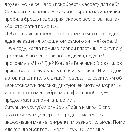
друзей, но не решаясь приобрести кассету для себя.
Сейчас и не вспомнить, какая конкретно композиция
пробила брешь недоверия, скорее всего, заглавная —
«Аристократия помойки».
Дебютный «выстрел» оказался метким, однако едва-
едва не зацепил рикошетом самого хит-мейкера. В
1999 году, когда помимо первой пластинки в активе у
Трофима было еще три новых диска, ведущий
программы «Что? Где? Когда?» Владимир Ворошилов
пригласил его выступить в прямом эфире. И молодой
автор-исполнитель с душой поведал телезрителям об
«аристократии помойки, диктующей моду на мораль».
«После этого меня убрали из эфира вообще, —
продолжает вспоминать артист. —
Ситуацию усугубил альбом «Война и мир». С его
выходом функционеры от средств массовой
информации мне наприкрепляли разных ярлыков. Помог
Александр Яковлевич Розенбаум. Он дал мне