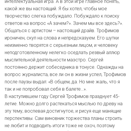
интеллектуальная игра. А в этой игре главное понять,
какой же вы настоящий. Я бы хотел, чтобы мое
творчество слегка побуждало. Побуждало к поиску
ответов на вопрос «А зачем?». Зачем мы все здесь?».
Общаться с артистом – настоящий драйв. Трофимов
ироничен, скуп на слова и непредсказуем. Его шутки
неизменно творятся с серьезным лицом, и человеку
неподготовленному нелегко оседлать резвый аллюр
мыслительной деятельности маэстро. Сергей
постоянно держит собеседника в тонусе. Однажды на
вопрос журналиста, все ли он в жизни успел, Трофимов
после паузы выдал: «В общем, да. Но мне жаль, что я
так и не попробовал себя в балете…».
В наступившем году Сергей Трофимов празднует 45-
летие. Можно долго растекаться мыслью по древу на
эту тему, воспевая достигнутое, и рисуя еще манящие
перспективы. Сам виновник торжества планы строить
не любит и подводить итоги тоже не охоч, поэтому