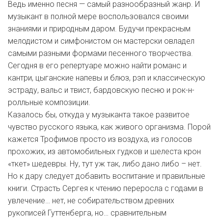
Ведь именно песня — самый разнообразный жанр. И
музыкант в полной мере воспользовался своими
знаниями и природным даром. Будучи прекрасным
мелодистом и симфонистом он мастерски овладел
самыми разными формами песенного творчества.
Сегодня в его репертуаре можно найти романс и
кантри, цыганские напевы и блюз, рэп и классическую
эстраду, вальс и твист, бардовскую песню и рок-н-
ролльные композиции.
Казалось бы, откуда у музыканта такое развитое
чувство русского языка, как живого организма. Порой
кажется Трофимов просто из воздуха, из голосов
прохожих, из автомобильных гудков и шелеста крон
«ткет» шедевры. Ну, тут уж так, либо дано либо – нет.
Но к дару следует добавить воспитание и правильные
книги. Страсть Сергея к чтению переросла с годами в
увлечение… нет, не собирательством древних
рукописей Гуттенберга, но… сравнительным