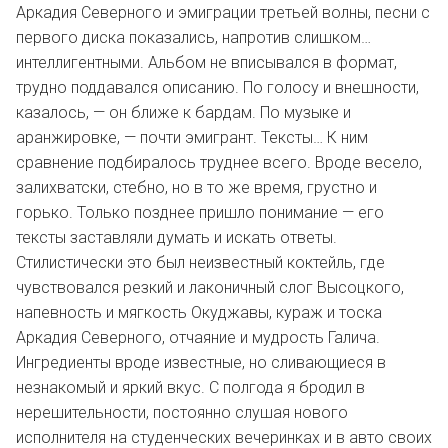
Аркадия Северного и эмиграции третьей волны, песни с
первого диска показались, напротив слишком…
интеллигентными. Альбом не вписывался в формат,
трудно поддавался описанию. По голосу и внешности,
казалось, — он ближе к бардам. По музыке и
аранжировке, — почти эмигрант. Тексты… К ним
сравнение подбиралось труднее всего. Вроде весело,
залихватски, стебно, но в то же время, грустно и
горько. Только позднее пришло понимание — его
тексты заставляли думать и искать ответы.
Стилистически это был неизвестный коктейль, где
чувствовался резкий и лаконичный слог Высоцкого,
напевность и мягкость Окуджавы, кураж и тоска
Аркадия Северного, отчаяние и мудрость Галича.
Ингредиенты вроде известные, но сливающиеся в
незнакомый и яркий вкус. С полгода я бродил в
нерешительности, постоянно слушая нового
исполнителя на студенческих вечеринках и в авто своих