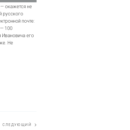
 — окажется не
ей русского
ктронной почте:
 — 100
я Ивановича его
же. Не
СЛЕДУЮЩИЙ