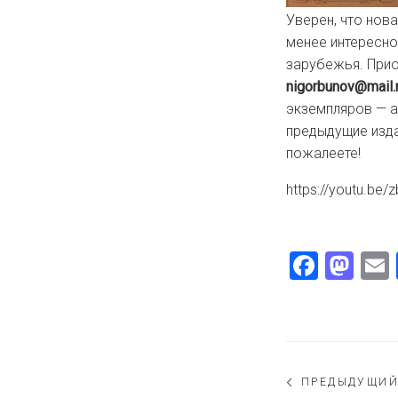
Уверен, что нов
менее интересно
зарубежья. Прио
nigorbunov@mail.
экземпляров — а
предыдущие изда
пожалеете!
https://youtu.be
Faceb
Ma
Навигаци
ПРЕДЫДУЩИ