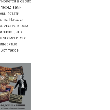
пирается в своих
х перед вами
ни. Кстати
мства Николая
акомпаниатором
и знают, что
в знаменитого
мидесятые
 Вот такое