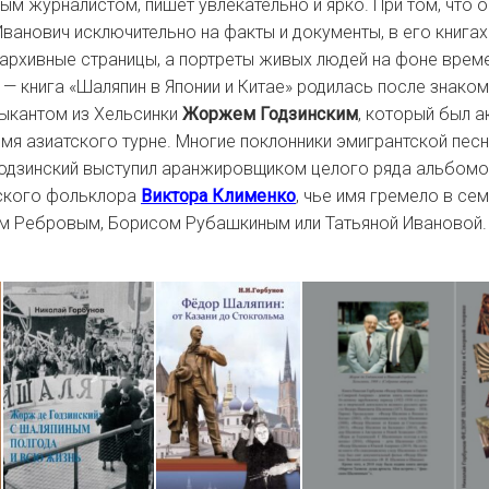
м журналистом, пишет увлекательно и ярко. При том, что о
Иванович исключительно на факты и документы, в его книга
 архивные страницы, а портреты живых людей на фоне време
 — книга «Шаляпин в Японии и Китае» родилась после знако
ыкантом из Хельсинки
Жоржем Годзинским
, который был 
мя азиатского турне. Многие поклонники эмигрантской песн
одзинский выступил аранжировщиком целого ряда альбомо
сского фольклора
Виктора Клименко
, чье имя гремело в се
м Ребровым, Борисом Рубашкиным или Татьяной Ивановой.
.