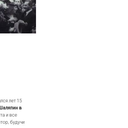
лся лет 15
Шаляпин в
та и все
тор, будучи