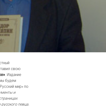
стный
тавил свою
ке»
. Издание
 мы будем
Русский мир» по
ументы и
страницах
 русского певца.