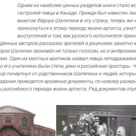
Одним из наиболее ценных разделов книги стало в
гастролей певца в Канаде. Прежде был известен л
визитов Фёдора Шаляпина в эту страну, теперь же 
прикоснуться к этому периоду жизни артиста, узнат
выступлений и том, как русского исполнителя при
едённых автором рассказах зрителей и рецензиях заметно 
орое Шаляпин произвёл не только голосом, но и актёрским
ми. Один из местных критиков назвал певца неподражаем
о его учителями были степи, реки и российские просторы. 
р почерпнул от родственников Шаляпина и людей, которы
издании приводятся архивные документы, по-новому раск
 российского периода жизни артиста. Ряд документов опу