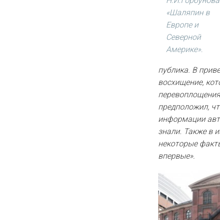
Н.И.Горбунова
«Шаляпин в
Европе и
Северной
Америке».
публика. В прив
восхищение, кот
перевоплощения
предположил, чт
информации авто
знали. Также в 
некоторые факты
впервые».