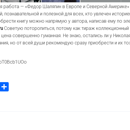
ая работа — «Федор Шаляпин в Европе и Северной Америке»
й, познавательной и полезной для всех, кто увлечен истори
брести книгу можно напрямую у автора, написав ему по эле
ru
Советую поторопиться, потому как тираж коллекционный
 цена совершенно гуманная. Не знаю, остались ли у Никола
ния, но от всей души рекомендую сразу приобрести и их то
/zbT0Bcb1UOo
ook
stodon
Email
Отправить
я
Й