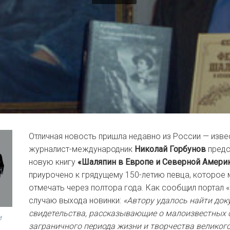
Отличная новость пришла недавно из России — изве
журналист-международник
Николай Горбунов
предс
новую книгу
«Шаляпин в Европе и Северной Амери
приурочено к грядущему 150-летию певца, которое
отмечать через полтора года. Как сообщил портал «
случаю выхода новинки:
«Автору удалось найти док
свидетельства, рассказывающие о малоизвестных 
и
заграничного периода жизни и творчества великого