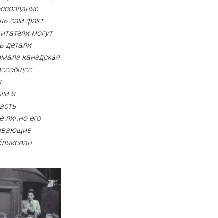
оссоздание
ишь сам факт
читатели могут
ь детали
нимала канадская
всеобщее
и
ым и
Часть
е лично его
рывающие
бликован