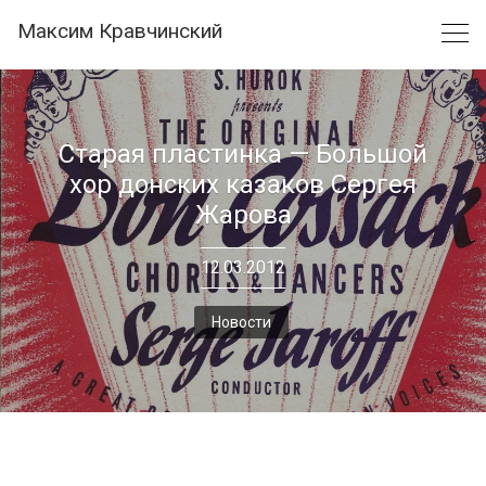
Skip
Максим Кравчинский
to
content
Старая пластинка — Большой
хор донских казаков Сергея
Жарова
12.03.2012
Новости