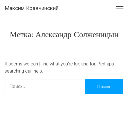
Skip
Максим Кравчинский
to
content
Метка:
Александр Солженицын
It seems we can’t find what you’re looking for. Perhaps
searching can help.
Найти: