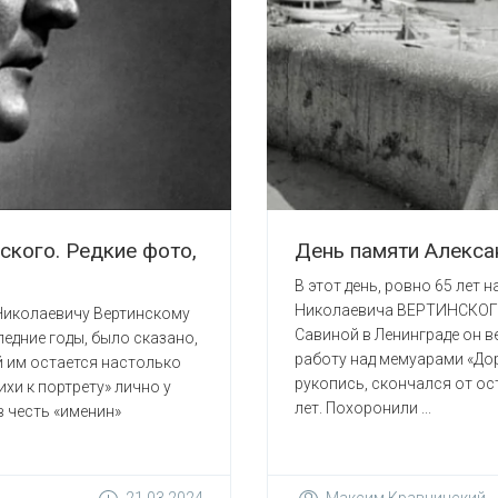
кого. Редкие фото,
День памяти Алекс
В этот день, ровно 65 лет н
Николаевича ВЕРТИНСКОГО.
 Николаевичу Вертинскому
Савиной в Ленинграде он в
едние годы, было сказано,
работу над мемуарами «До
й им остается настолько
рукопись, скончался от ос
хи к портрету» лично у
лет. Похоронили ...
в честь «именин»