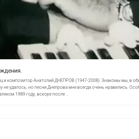
ождения.
ец и композитор Анатолий ДНЕПРОВ (1947-2008). Знакомы мы, в об
у не удалось, но песни Днепрова мне всегда очень нравились. Осо
леком 1989 году, вскоре после ...