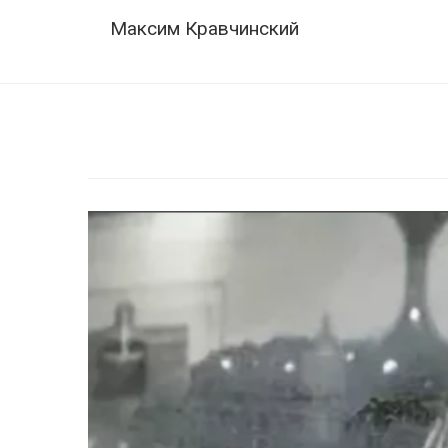
Skip
Navigation
Максим Кравчинский
to
content