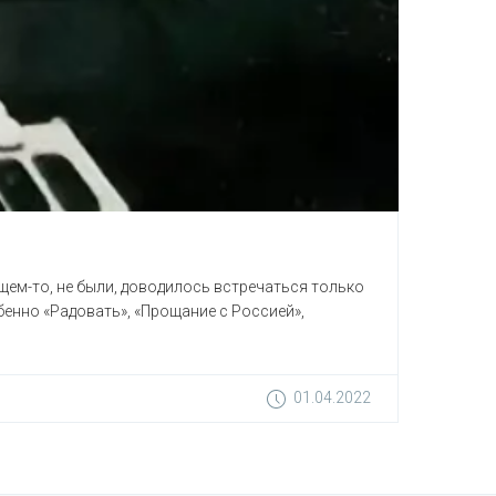
щем-то, не были, доводилось встречаться только
бенно «Радовать», «Прощание с Россией»,
01.04.2022