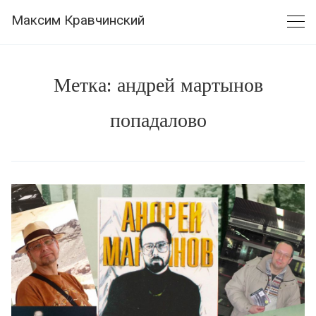
Skip
Максим Кравчинский
to
content
Метка:
андрей мартынов
попадалово