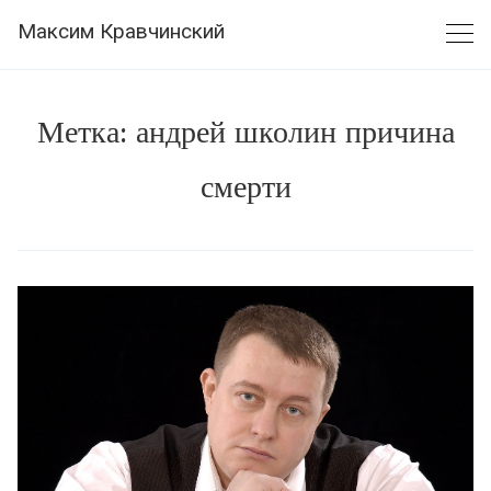
Skip
Максим Кравчинский
to
content
Метка:
андрей школин причина
смерти