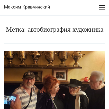
Skip
Максим Кравчинский
to
content
Метка:
автобиография художника