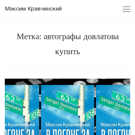
Skip
Максим Кравчинский
to
content
Метка:
автографы довлатова
купить