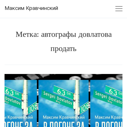
Skip
Максим Кравчинский
to
content
Метка:
автографы довлатова
продать