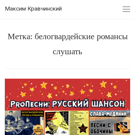
Skip
Максим Кравчинский
to
content
Метка:
белогвардейские романсы
слушать