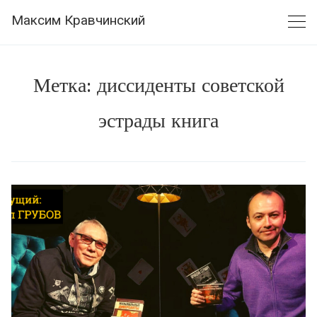
Skip
Максим Кравчинский
to
content
Метка:
диссиденты советской
эстрады книга