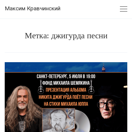
Skip
Максим Кравчинский
to
content
Метка:
джигурда песни