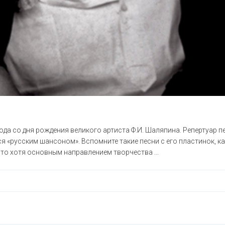
года со дня рождения великого артиста Ф.И. Шаляпина. Репертуар 
 «русским шансоном». Вспомните такие песни с его пластинок, как
что хотя основным направлением творчества ...