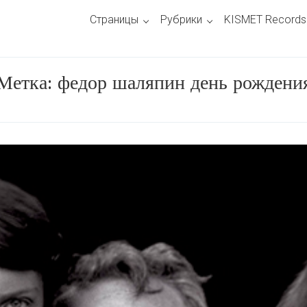
Страницы
Рубрики
KISMET Records
Метка:
федор шаляпин день рождени