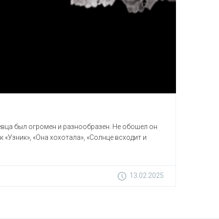
певца был огромен и разнообразен. Не обошел он
 «Узник», «Она хохотала», «Солнце всходит и
13.02.2025