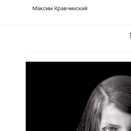
Skip
Navigation
Максим Кравчинский
to
content