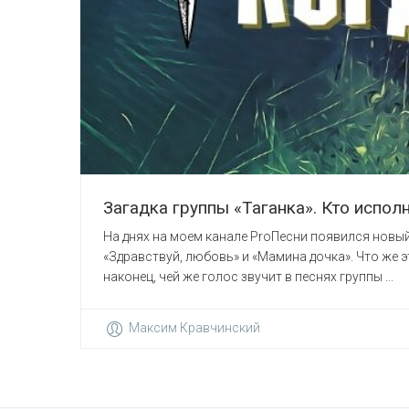
Загадка группы «Таганка». Кто исполн
На днях на моем канале ProПесни появился новый 
«Здравствуй, любовь» и «Мамина дочка». Что же э
наконец, чей же голос звучит в песнях группы ...
Максим Кравчинский