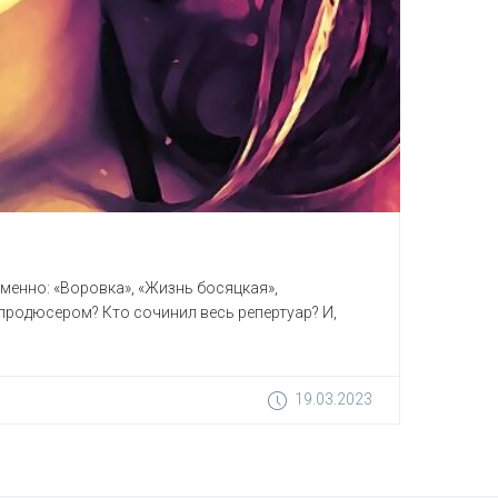
именно: «Воровка», «Жизнь босяцкая»,
 продюсером? Кто сочинил весь репертуар? И,
19.03.2023