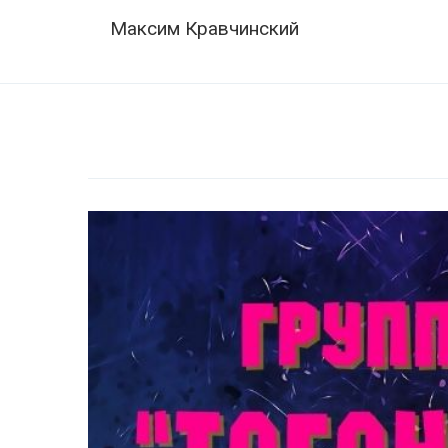
Skip
Navigation
Максим Кравчинский
to
content