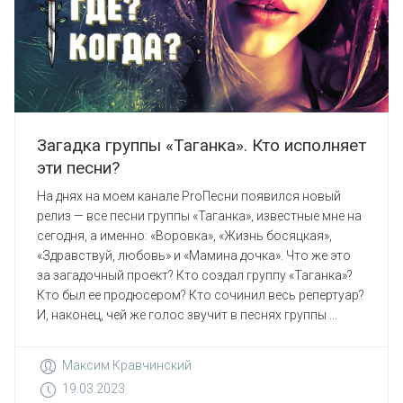
Загадка группы «Таганка». Кто исполняет
эти песни?
На днях на моем канале ProПесни появился новый
релиз — все песни группы «Таганка», известные мне на
сегодня, а именно: «Воровка», «Жизнь босяцкая»,
«Здравствуй, любовь» и «Мамина дочка». Что же это
за загадочный проект? Кто создал группу «Таганка»?
Кто был ее продюсером? Кто сочинил весь репертуар?
И, наконец, чей же голос звучит в песнях группы ...
Максим Кравчинский
19.03.2023