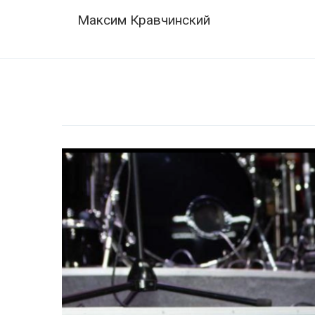
Skip
Navigation
Максим Кравчинский
to
content