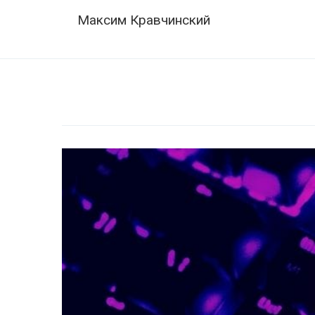
Skip
Navigation
Максим Кравчинский
to
content