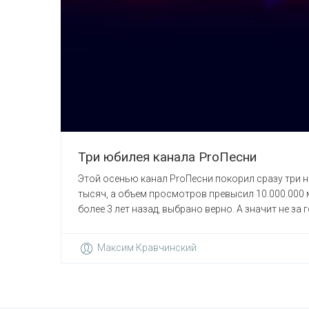
Три юбилея канала ProПесни
Этой осенью канал ProПесни покорил сразу три н
тысяч, а объем просмотров превысил 10.000.000 
более 3 лет назад, выбрано верно. А значит не за 
Максим Кравчинский