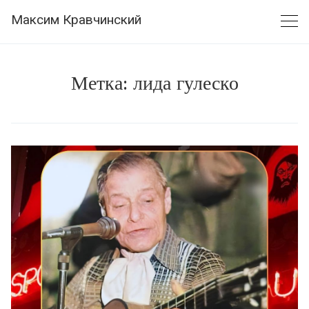
Skip
Максим Кравчинский
to
content
Метка:
лида гулеско