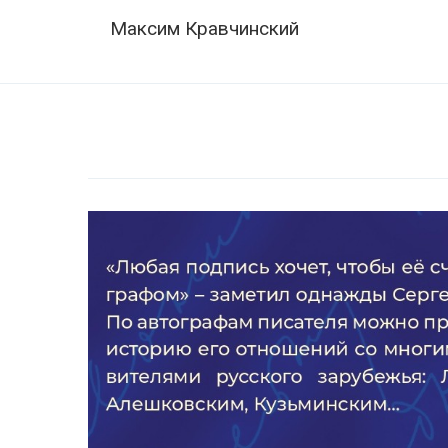
Skip
Navigation
Максим Кравчинский
to
content