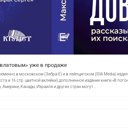
овлатовым» уже в продаже
еменно в московском (Зебра-Е) и в лейпцигском (ISIA Media) изда
ста и 16 стр. цветной вклейки) дополненное издание книги «В пог
 Америки, Канады, Израиля и других стран могут ...