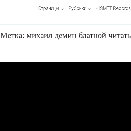
Страницы
Рубрики
KISMET Records
Метка:
михаил демин блатной читать