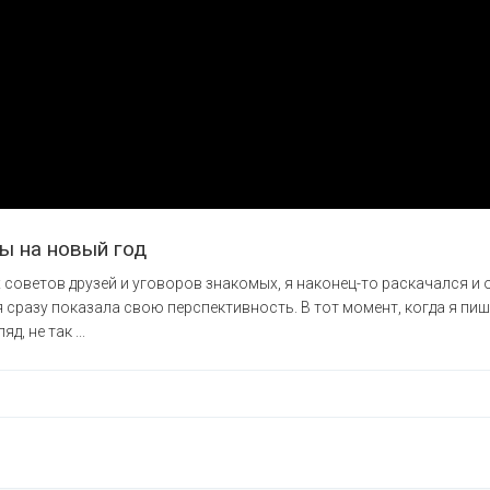
ы на новый год
советов друзей и уговоров знакомых, я наконец-то раскачался и о
я сразу показала свою перспективность. В тот момент, когда я пи
, не так ...