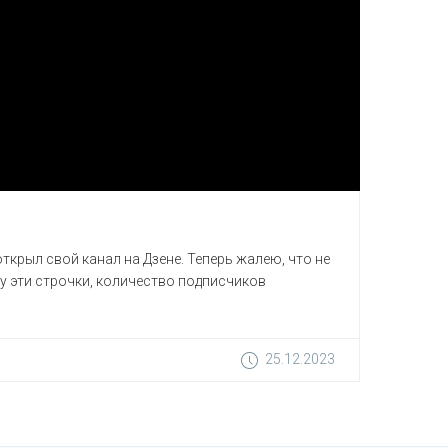
ткрыл свой канал на Дзене. Теперь жалею, что не
шу эти строчки, количество подписчиков
25.12.2023