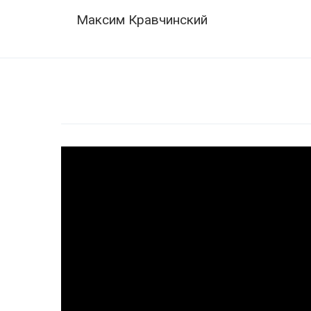
Skip
Navigation
Максим Кравчинский
to
content